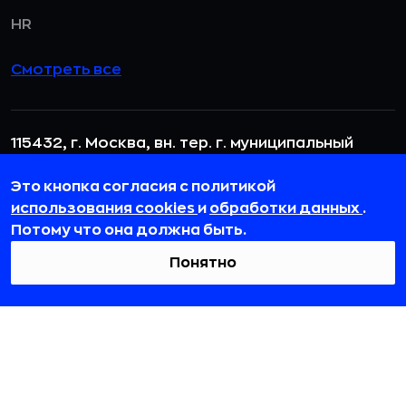
HR
Смотреть все
115432, г. Москва, вн. тер. г. муниципальный
округ Даниловский, пр-кт Андропова, д. 18, к. 3
Это кнопка согласия с политикой
team@rb.ru
использования cookies
и
обработки данных
.
Потому что она должна быть.
Понятно