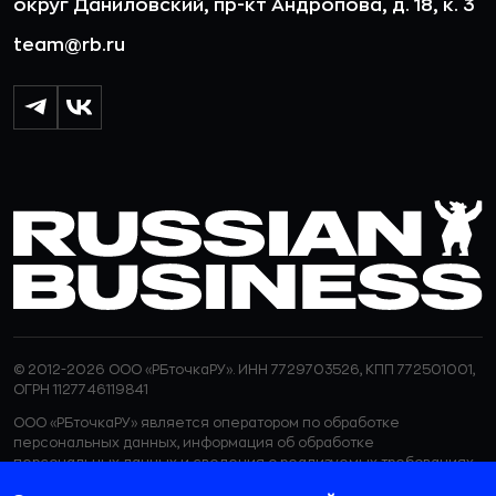
округ Даниловский, пр-кт Андропова, д. 18, к. 3
team@rb.ru
© 2012-2026 ООО «РБточкаРУ». ИНН 7729703526, КПП 772501001,
ОГРН 1127746119841
ООО «РБточкаРУ» является оператором по обработке
персональных данных, информация об обработке
персональных данных и сведения о реализуемых требованиях
к защите персональных данных отражены в
Политике в