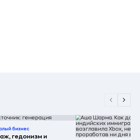
алый бизнес
аж, гедонизм и