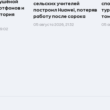
сушёной
сельских учителей
спо
ртфонов и
построил Huawei, потеряв
тур
стория
работу после сорока
том
05 августа 2026, 21:32
05 а
09:02