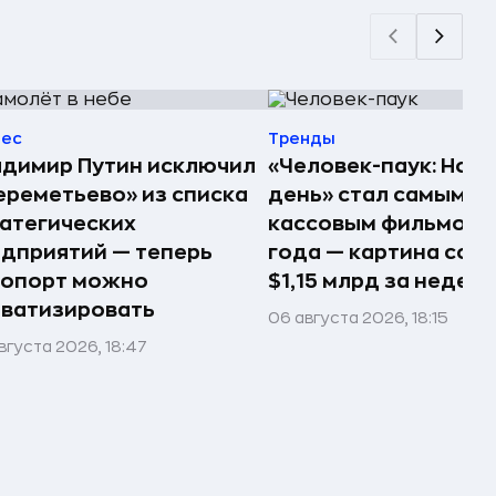
нес
Тренды
димир Путин исключил
«Человек-паук: Нов
реметьево» из списка
день» стал самым
атегических
кассовым фильмом 
дприятий — теперь
года — картина соб
ропорт можно
$1,15 млрд за недел
ватизировать
06 августа 2026, 18:15
вгуста 2026, 18:47