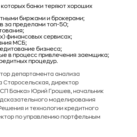
 которых банки теряют хороших
тными биржами и брокерами;
в за пределами топ-50;
тования;
х) финансовых сервисах;
ания МСБ;
едитование бизнеса;
е в процесс привлечения заемщика;
редитных процедур.
ктор департамента анализа
а Старосельская, директор
МСП Банка» Юрий Грошев, начальник
редсказательного моделирования
Решения и технологии кредитного
ектор по управлению портфельным