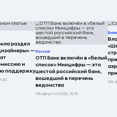
Биз
Вла
ила раздел
«Ше
дизайнеры» —
Россия
стр
ат
ОТП Банк включён в «белый
пре
омиссию и
список» Минцифры — это
аэ
ую поддержку
шестой российский банк,
при
вошедший в перечень
9:30
06 а
ведомства
06 августа 2026, 19:15