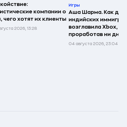
койствие:
Игры
истические компании о
Аша Шарма. Как доч
, чего хотят их клиенты
индийских иммигра
возглавила Xbox, не
вгуста 2026, 13:28
проработав ни дня в
04 августа 2026, 23:04