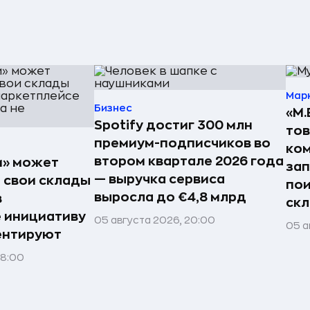
Мар
Бизнес
«М.
Spotify достиг 300 млн
тов
премиум-подписчиков во
ком
втором квартале 2026 года
и» может
зап
— выручка сервиса
 свои склады
пои
выросла до €4,8 млрд
в
ск
 инициативу
05 августа 2026, 20:00
05 а
ентируют
08:00