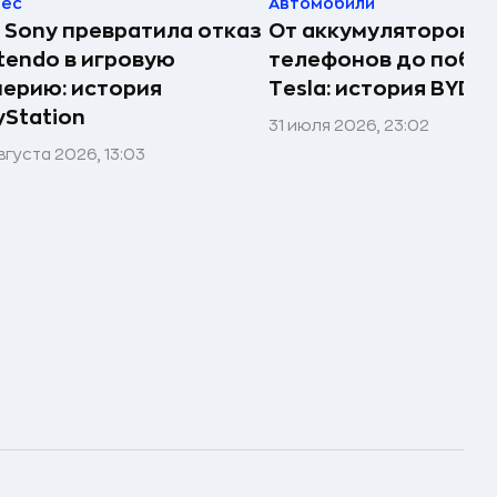
нес
Автомобили
 Sony превратила отказ
От аккумуляторов д
tendo в игровую
телефонов до побе
ерию: история
Tesla: история BYD
yStation
31 июля 2026, 23:02
вгуста 2026, 13:03