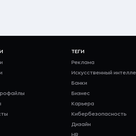
И
ТЕГИ
и
Реклама
и
Искусственный интелле
Банки
профайлы
Бизнес
ы
Карьера
сты
Кибербезопасность
Дизайн
HR