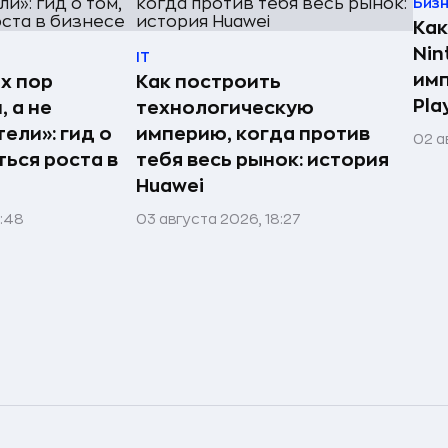
Биз
Как
Nin
IT
имп
х пор
Как построить
Pla
 а не
технологическую
ели»: гид о
империю, когда против
02 а
ться роста в
тебя весь рынок: история
Huawei
1:48
03 августа 2026, 18:27