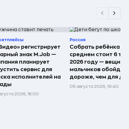
кетплейсы
Россия
Видео» регистрирует
Собрать ребёнка в 
арный знак M.Job —
среднем стоит 6 тыс.
пания планирует
2026 году — вещи д
устить сервис для
мальчиков обойдут
ска исполнителей на
дороже, чем для де
лады
05 августа 2026, 19:40
вгуста 2026, 18:00