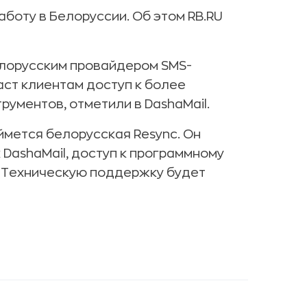
аботу в Белоруссии. Об этом RB.RU
елорусским провайдером SMS-
ст клиентам доступ к более
ументов, отметили в DashaMail.
ймется белорусская Resync. Он
 DashaMail, доступ к программному
. Техническую поддержку будет