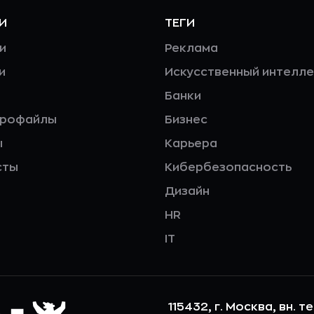
И
ТЕГИ
и
Реклама
и
Искусственный интелле
Банки
профайлы
Бизнес
ы
Карьера
сты
Кибербезопасность
Дизайн
HR
IT
115432, г. Москва, вн. т