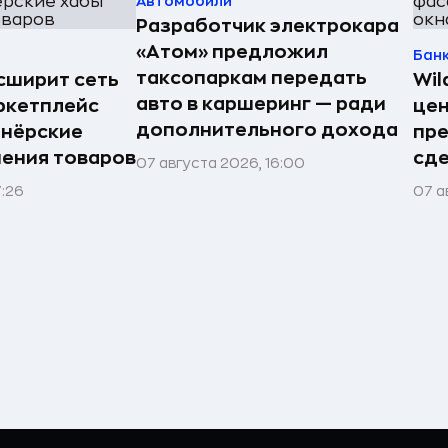
Автомобили
Разработчик электрокара
«Атом» предложил
Бан
таксопаркам передать
асширит сеть
Wil
авто в каршеринг — ради
ркетплейс
цен
дополнительного дохода
тнёрские
пр
нения товаров
сде
07 августа 2026, 16:00
7:26
07 а