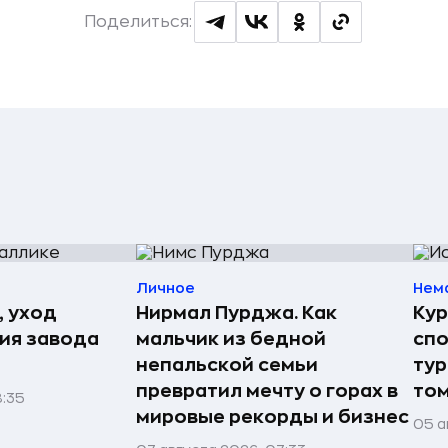
Поделиться:
Личное
Нем
, уход
Нирмал Пурджа. Как
Кур
рия завода
мальчик из бедной
спо
непальской семьи
тур
превратил мечту о горах в
том
8:35
мировые рекорды и бизнес
05 а