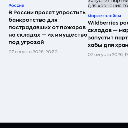
Россия
В России просят упростить
Маркетплейсы
банкротство для
Wildberries р
пострадавших от пожаров
складов — ма
на складах — их имущество
запустит пар
под угрозой
хабы для хра
07 августа 2026, 20:30
07 августа 2026, 1