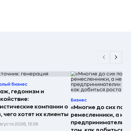
алый бизнес
аж, гедонизм и
койствие:
Бизнес
истические компании о
«Многие до сих пор
, чего хотят их клиенты
ремесленники, а не
предприниматели»: 
вгуста 2026, 13:28
том, как добиться р