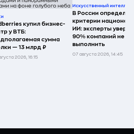
Искусственный интеллек
В России определил
ки
критерии национал
dberries купил бизнес-
ИИ: эксперты увере
тр у ВТБ:
90% компаний не см
едполагаемая сумма
выполнить
лки — 13 млрд ₽
07 августа 2026, 14:45
вгуста 2026, 16:15