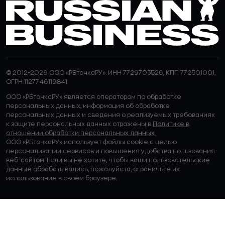
© 2012-2026 ООО «РБточкаРУ». ИНН 7729703526, КПП 772501001,
ОГРН 1127746119841
ООО «РБточкаРУ» является оператором по обработке
персональных данных, информация об обработке
персональных данных и сведения о реализуемых требованиях
к защите персональных данных отражены в
Политике в
отношении обработки персональных данных.
ООО «РБточкаРУ» использует файлы cookie с целью
персонализации сервисов и повышения удобства пользования
веб-сайтом. Если вы не хотите, чтобы ваши пользовательские
данные обрабатывались, пожалуйста, ограничьте их
использование в своём браузере.