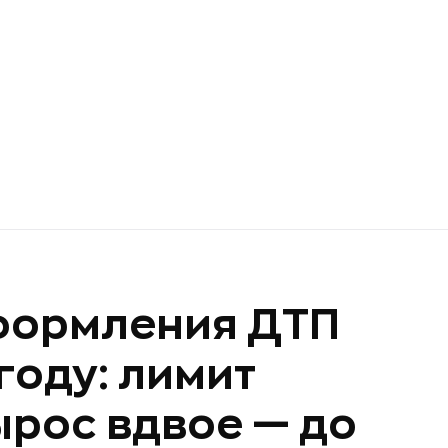
формления ДТП
году: лимит
рос вдвое — до