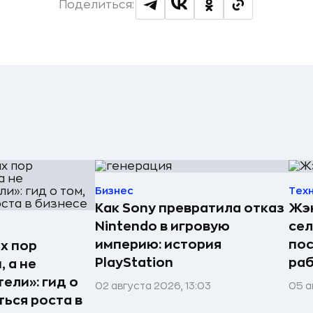
Поделиться:
Бизнес
Тех
Как Sony превратила отказ
Жэн
Nintendo в игровую
сел
империю: история
пос
х пор
PlayStation
раб
 а не
ели»: гид о
02 августа 2026, 13:03
05 а
ться роста в