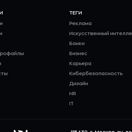
И
ТЕГИ
и
Реклама
и
Искусственный интелле
Банки
профайлы
Бизнес
ы
Карьера
сты
Кибербезопасность
Дизайн
HR
IT