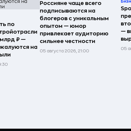
Биз
Россияне чаще всего
Spo
подписываются на
пре
блогеров с уникальным
вто
ть по
опытом — юмор
— в
стройотрасли
привлекает аудиторию
выр
 млрд ₽ —
сильнее честности
жалуются на
05 а
05 августа 2026, 21:00
были
9:30