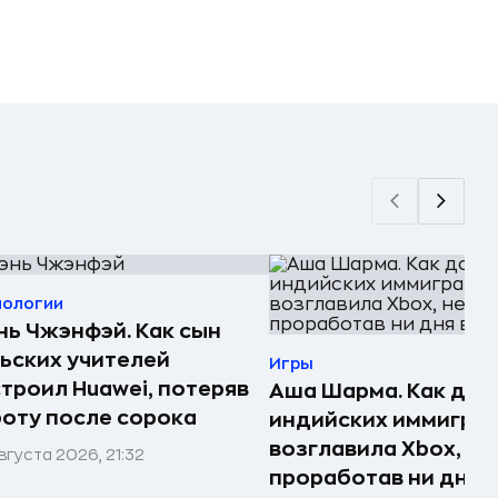
нологии
ь Чжэнфэй. Как сын
ьских учителей
Игры
троил Huawei, потеряв
Аша Шарма. Как доч
оту после сорока
индийских иммигра
возглавила Xbox, не
вгуста 2026, 21:32
проработав ни дня в