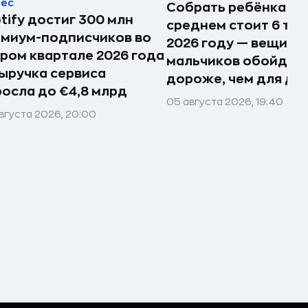
нес
Собрать ребёнка в 
tify достиг 300 млн
среднем стоит 6 тыс.
миум-подписчиков во
2026 году — вещи д
ром квартале 2026 года
мальчиков обойдут
ыручка сервиса
дороже, чем для де
осла до €4,8 млрд
05 августа 2026, 19:40
вгуста 2026, 20:00