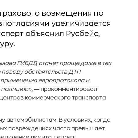
страхового возмещения по
зногласиями увеличивается
ксперт объяснил Русбейс,
уру.
ызова ГИБДД станет проще даже в тех
о поводу обстоятельств ДТП.
 применения европротокола и
и полицию»
, ― прокомментировал
 центров коммерческого транспорта
чу автомобилистам. В условиях, когда
ных повреждениях часто превышает
увеличение лимита делает