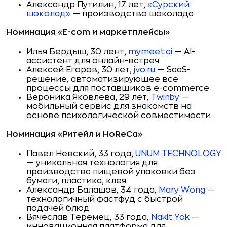
Александр Путилин, 17 лет,
«Сурский
шоколад»
— производство шоколада
Номинация «E-com и маркетплейсы»
Илья Бердыш, 30 лент,
mymeet.ai
— AI-
ассистент для онлайн-встреч
Алексей Егоров, 30 лет,
jvo.ru
— SaaS-
решение, автоматизирующее все
процессы для поставщиков e-commerce
Вероника Яковлева, 29 лет,
Twinby
—
мобильный сервис для знакомств на
основе психологической совместимости
Номинация «Ритейл и HoReCa»
Павел Невский, 33 года,
UNUM TECHNOLOGY
— уникальная технология для
производства пищевой упаковки без
бумаги, пластика, клея
Александр Балашов, 34 года,
Mary Wong
—
технологичный фастфуд с быстрой
подачей блюд
Вячеслав Теремец, 33 года,
Nakit Yok
—
инновационная платформа для