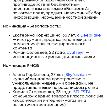
программно-аппаратный комплекс
противодействия беспилотным
авиационным системам «Богомол А»,
помогает предупредить незаконный сбор
информации, нарушение частной жизни
Номинация «Безопасность»
Екатерина Корнюшина, 35 лет,
aIDeepFake
— инструмент, предназначенный для
выявления фальсифицированного
контента
Роман Соловьев, 22 года,
Dyufreyn
—
инновационные умные дверные замки
Номинация FMCG
Алена Горбанева, 27 лет,
Skyfashion
—
мультибрендовое пространство с
уникальными нишевыми брендами, не
представленными на российском рынке
Кирилл Степаненко, 33 года,
SELESTA
—
консьерж-сервис товаров класса люкс (не
классический интернет-магазин, а
логистическая компания)