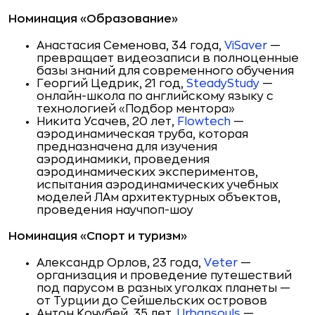
Номинация «Образование»
Анастасия Семенова, 34 года,
ViSaver
—
превращает видеозаписи в полноценные
базы знаний для современного обучения
Георгий Цедрик, 21 год,
SteadyStudy
—
онлайн-школа по английскому языку с
технологией «Подбор ментора»
Никита Усачев, 20 лет,
Flowtech
—
аэродинамическая труба, которая
предназначена для изучения
аэродинамики, проведения
аэродинамических экспериментов,
испытания аэродинамических учебных
моделей ЛАм архитектурных объектов,
проведения научпоп-шоу
Номинация «Спорт и туризм»
Александр Орлов, 23 года,
Veter
—
организация и проведение путешествий
под парусом в разных уголках планеты —
от Турции до Сейшельских островов
Антон Кочубей, 35 лет,
Urbansouls
—