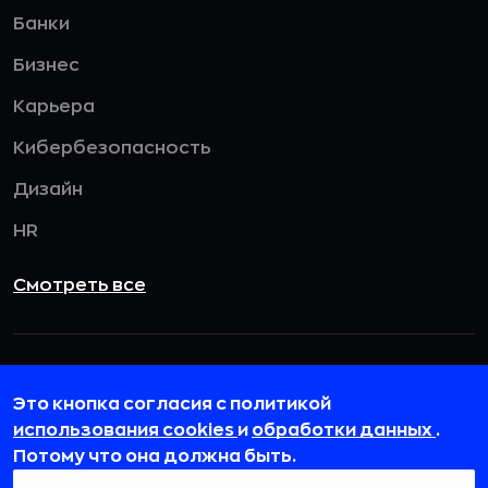
Банки
Бизнес
Карьера
Кибербезопасность
Дизайн
HR
Смотреть все
115432, г. Москва, вн. тер. г. муниципальный
округ Даниловский, пр-кт Андропова, д. 18, к. 3
Это кнопка согласия с политикой
использования cookies
и
обработки данных
.
team@rb.ru
Потому что она должна быть.