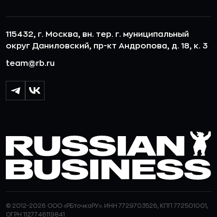
115432, г. Москва, вн. тер. г. муниципальный
округ Даниловский, пр-кт Андропова, д. 18, к. 3
team@rb.ru
© 2012-2026 ООО «РБточкаРУ». ИНН 7729703526, КПП 772501001,
ОГРН 1127746119841