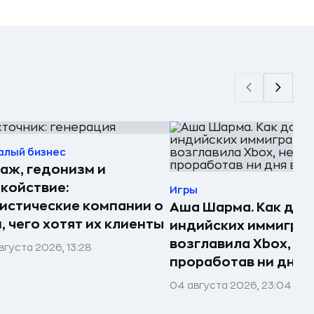
алый бизнес
аж, гедонизм и
койствие:
Игры
истические компании о
Аша Шарма. Как доч
, чего хотят их клиенты
индийских иммигра
возглавила Xbox, не
вгуста 2026, 13:28
проработав ни дня в
04 августа 2026, 23:04