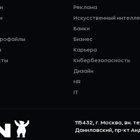
и
Реклама
и
Искусственный интелле
Банки
профайлы
Бизнес
ы
Карьера
сты
Кибербезопасность
Дизайн
HR
IT
115432, г. Москва, вн. т
Даниловский, пр-кт Андр