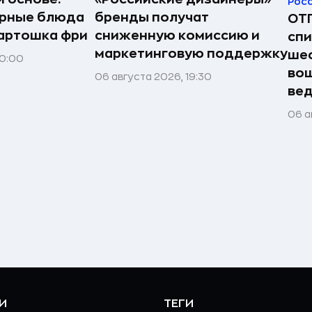
Рос
ярные блюда
бренды получат
ОТП
картошка фри
сниженную комиссию и
спи
маркетинговую поддержку
шес
20:00
вош
06 августа 2026, 19:30
ве
06 а
И
ТЕГИ