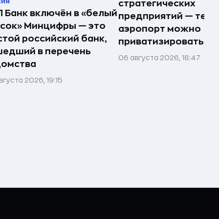
сия
стратегических
 Банк включён в «белый
предприятий — тепе
сок» Минцифры — это
аэропорт можно
той российский банк,
приватизировать
едший в перечень
06 августа 2026, 18:47
домства
вгуста 2026, 19:15