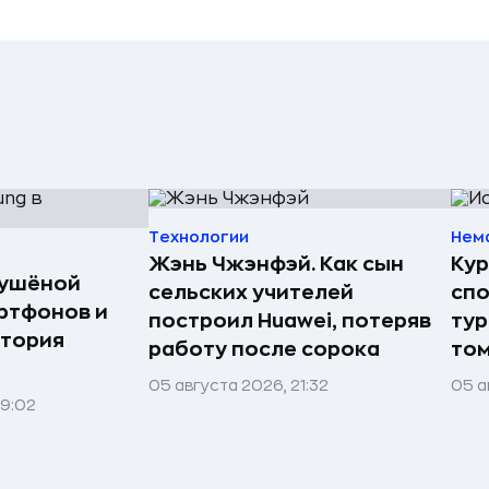
Технологии
Нем
Жэнь Чжэнфэй. Как сын
Кур
сушёной
сельских учителей
спо
ртфонов и
построил Huawei, потеряв
тур
стория
работу после сорока
том
05 августа 2026, 21:32
05 а
09:02