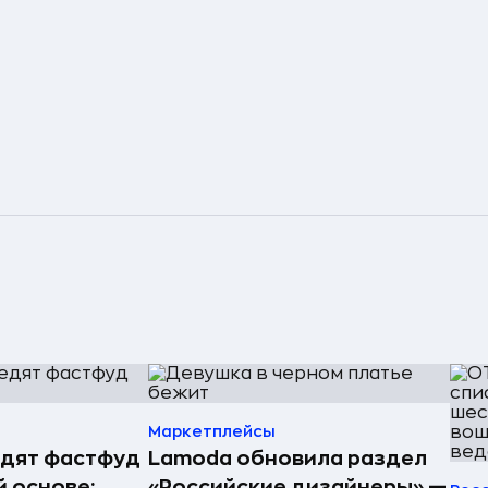
Маркетплейсы
едят фастфуд
Lamoda обновила раздел
й основе:
«Российские дизайнеры» —