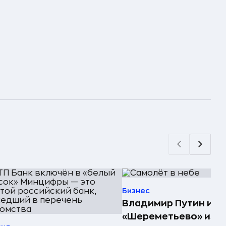
Бизнес
Владимир Путин ис
«Шереметьево» из с