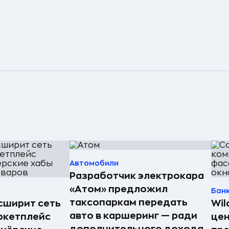
Автомобили
Разработчик электрокара
«Атом» предложил
Бан
таксопаркам передать
асширит сеть
Wil
авто в каршеринг — ради
ркетплейс
цен
дополнительного дохода