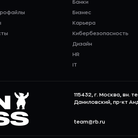
Банки
профайлы
Бизнес
ы
Карьера
сты
Кибербезопасность
Дизайн
HR
IT
115432, г. Москва, вн. т
Даниловский, пр-кт Андр
team@rb.ru