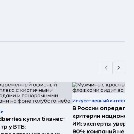
Искусственный интеллек
В России определил
ки
критерии национал
dberries купил бизнес-
ИИ: эксперты увере
тр у ВТБ:
90% компаний не см