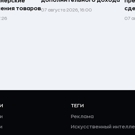
тнёрские
пр
нения товаров
сде
07 августа 2026, 16:00
7:26
07 а
И
ТЕГИ
и
Реклама
и
Искусственный интелле