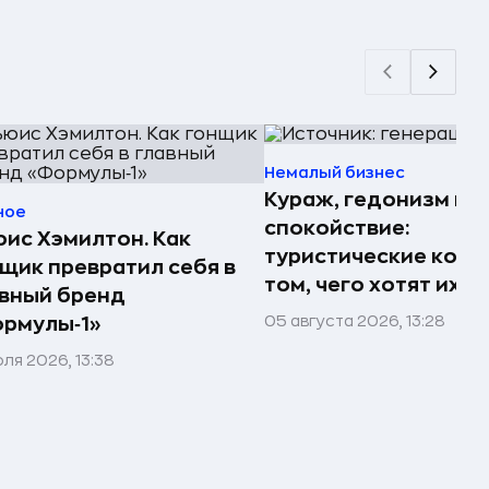
Немалый бизнес
Кураж, гедонизм и
ное
спокойствие:
ис Хэмилтон. Как
туристические комп
щик превратил себя в
том, чего хотят их 
вный бренд
05 августа 2026, 13:28
рмулы‑1»
юля 2026, 13:38