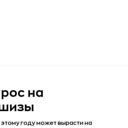
прос на
ншизы
этому году может вырасти на