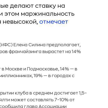
ые делают ставку на
ри этом маржинальность
я невысокой,
отмечает
(НФС) Елена Силина предполагает,
оров франчайзинга вырастет на 14%
 в Москве и Подмосковье, 14% — в
миллионниках, 19% — в городах с
ытии клуба в среднем достигает 1,5–
ялти может составлять 7–10% от
 сообщила глава Ассоциации