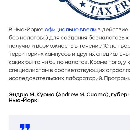
В Нью-Йорке
официально ввели
в действие 
без налогов») для создания безналоговых
получили возможность в течение 10 лет ве
территориях кампусов и других специальны
каких бы то ни было налогов. Кроме того, у
специалистам в соответствующих отраслях
исследовательских лабораторий. Программ
Эндрю М. Куомо (Andrew M. Cuomo), губер
Нью-Йорк: