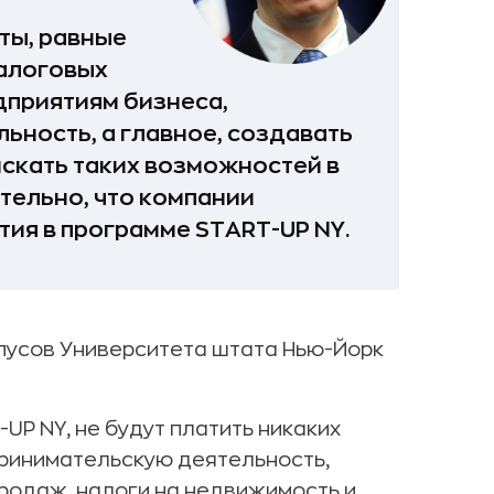
ты, равные
налоговых
дприятиям бизнеса,
ность, а главное, создавать
искать таких возможностей в
тельно, что компании
тия в программе START-UP NY.
пусов Университета штата Нью-Йорк
UP NY, не будут платить никаких
принимательскую деятельность,
продаж, налоги на недвижимость и