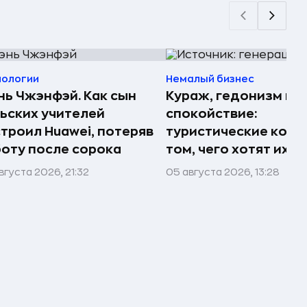
нологии
Немалый бизнес
ь Чжэнфэй. Как сын
Кураж, гедонизм и
ьских учителей
спокойствие:
троил Huawei, потеряв
туристические комп
оту после сорока
том, чего хотят их 
вгуста 2026, 21:32
05 августа 2026, 13:28