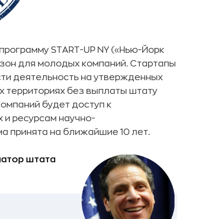
программу START-UP NY («Нью-Йорк
 зон для молодых компаний. Стартапы
сти деятельность на утвержденных
х территориях без выплаты штату
 компаний будет доступ к
 и ресурсам научно-
а принята на ближайшие 10 лет.
натор штата