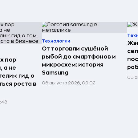
Тех
Технологии
Жэн
От торговли сушёной
сел
рыбой до смартфонов и
пос
х пор
микросхем: история
раб
 а не
Samsung
ели»: гид о
05 а
06 августа 2026, 09:02
ться роста в
1:48