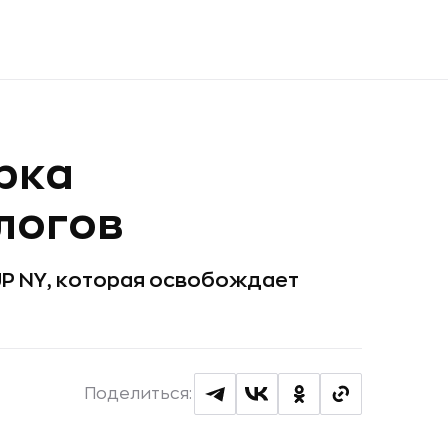
рка
логов
UP NY, которая освобождает
Поделиться: