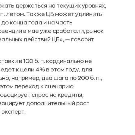
жать держаться на текущих уровнях,
 п. летом. Также ЦБ может удлинить
до конца года и на часть
венции в мае уже сработали, рынок
альных действий ЦБ», — говорит
тавки в 100 б. п. кардинально не
едет к цели 4% в этом году, для
о, например, два шага по 200 б. п.,
 этом переход к сценарию
овоцирует спрос на кредиты,
овоцирует дополнительный рост
 эксперт.