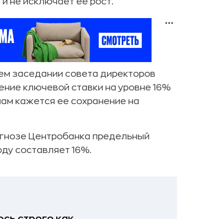
 и не исключает ее рост.
ем заседании совета директоров
ение ключевой ставки на уровне 16%
нам кажется ее сохранение на
огнозе Центробанка предельный
оду составляет 16%.
сь строго как