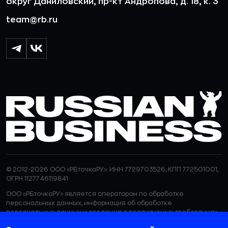
округ Даниловский, пр-кт Андропова, д. 18, к. 3
team@rb.ru
© 2012-2026 ООО «РБточкаРУ». ИНН 7729703526, КПП 772501001,
ОГРН 1127746119841
ООО «РБточкаРУ» является оператором по обработке
персональных данных, информация об обработке
персональных данных и сведения о реализуемых требованиях
к защите персональных данных отражены в
Политике в