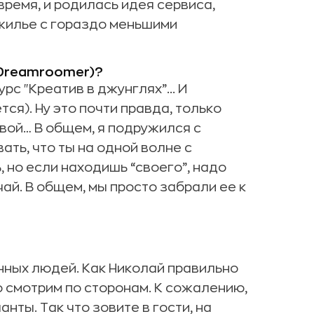
время, и родилась идея сервиса,
 жилье с гораздо меньшими
 Dreamroomer)?
рс "Креатив в джунглях”... И
ся). Ну это почти правда, только
авой… В общем, я подружился с
ать, что ты на одной волне с
 но если находишь “своего”, надо
чай. В общем, мы просто забрали ее к
ных людей. Как Николай правильно
о смотрим по сторонам. К сожалению,
нты. Так что зовите в гости, на