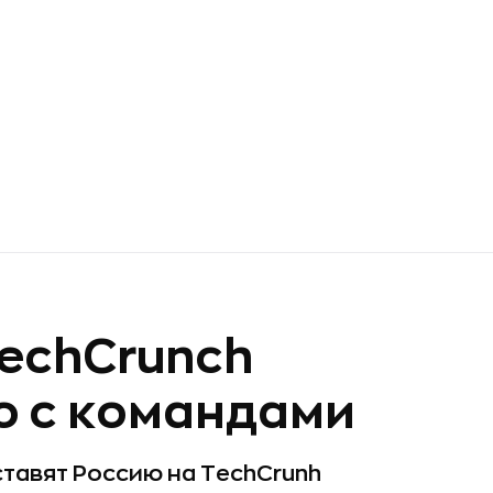
TechCrunch
ю с командами
тавят Россию на TechCrunh