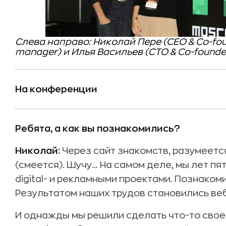
Слева направо: Николай Пере (CEO & Co-fo
manager) и Илья Васильев (CTO & Co-founder
На конференции
Ребята, а как вы познакомились?
Николай:
Через сайт знакомств, разумеется
(смеется). Шучу… На самом деле, мы лет п
digital- и рекламными проектами. Познаком
Результатом наших трудов становились веб
И однажды мы решили сделать что-то свое