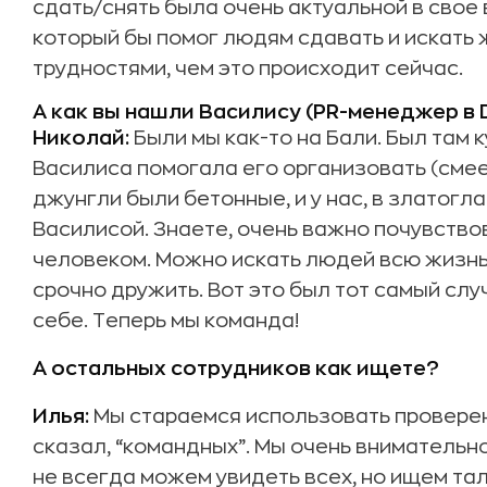
сдать/снять была очень актуальной в свое 
который бы помог людям сдавать и искать
трудностями, чем это происходит сейчас.
А как вы нашли Василису (PR-менеджер в
Николай:
Были мы как-то на Бали. Был там ку
Василиса помогала его организовать (смеет
джунгли были бетонные, и у нас, в златогл
Василисой. Знаете, очень важно почувствов
человеком. Можно искать людей всю жизнь,
срочно дружить. Вот это был тот самый слу
себе. Теперь мы команда!
А остальных сотрудников как ищете?
Илья:
Мы стараемся использовать проверен
сказал, “командных”. Мы очень внимательн
не всегда можем увидеть всех, но ищем тала