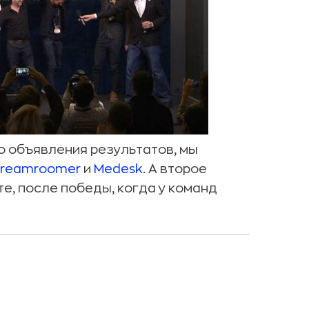
о объявления результатов, мы
reamroomer
и
Medesk
. А второе
е, после победы, когда у команд