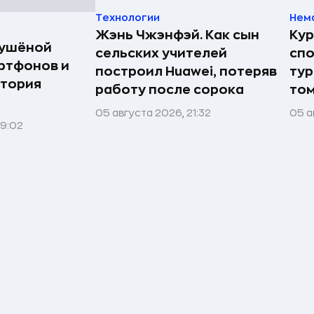
Технологии
Нем
Жэнь Чжэнфэй. Как сын
Кур
сушёной
сельских учителей
спо
ртфонов и
построил Huawei, потеряв
тур
стория
работу после сорока
том
05 августа 2026, 21:32
05 а
09:02