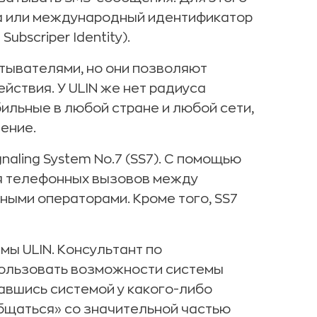
а или международный идентификатор
Subscriper Identity).
итывателями, но они позволяют
йствия. У ULIN же нет радиуса
ильные в любой стране и любой сети,
ение.
naling System No.7 (SS7). С помощью
я телефонных вызовов между
ными операторами. Кроме того, SS7
емы ULIN. Консультант по
пользовать возможности системы
авшись системой у какого-либо
бщаться» со значительной частью