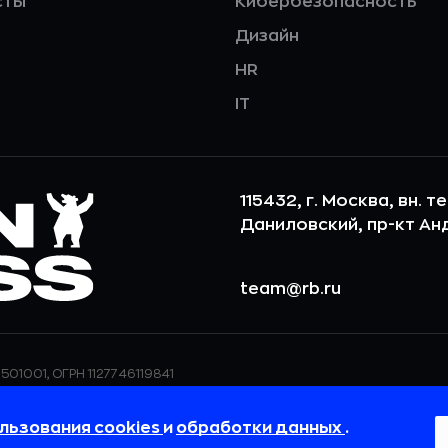
сты
Кибербезопасность
Дизайн
HR
IT
115432, г. Москва, вн. т
Даниловский, пр-кт Андр
team@rb.ru
501001, ОГРН 1127746119841
ерсональных данных,
ООО «РБточкаРУ» использует фай
дения о реализуемых
повышения удобства пользования
льзования cookies
и
обработки данных
.
 в
Политике в отношении
пользовательские данные обраба
своём браузере.