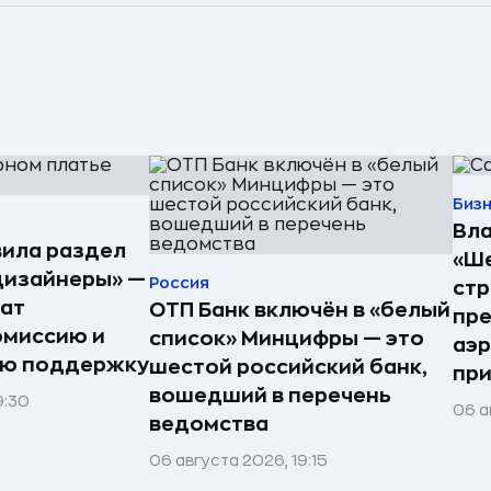
Биз
Вла
ила раздел
«Ше
дизайнеры» —
Россия
стр
ат
ОТП Банк включён в «белый
пре
омиссию и
список» Минцифры — это
аэ
ую поддержку
шестой российский банк,
при
вошедший в перечень
9:30
06 а
ведомства
06 августа 2026, 19:15