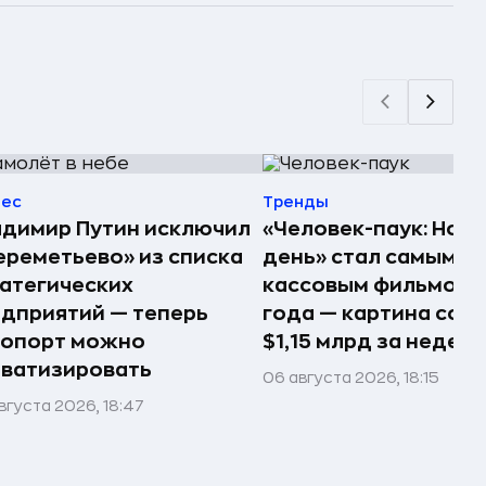
нес
Тренды
димир Путин исключил
«Человек-паук: Нов
реметьево» из списка
день» стал самым
атегических
кассовым фильмом 
дприятий — теперь
года — картина соб
ропорт можно
$1,15 млрд за недел
ватизировать
06 августа 2026, 18:15
вгуста 2026, 18:47