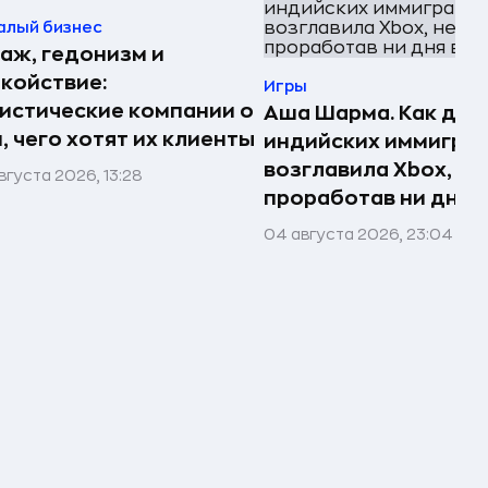
алый бизнес
аж, гедонизм и
койствие:
Игры
истические компании о
Аша Шарма. Как доч
, чего хотят их клиенты
индийских иммигра
возглавила Xbox, не
вгуста 2026, 13:28
проработав ни дня в
04 августа 2026, 23:04