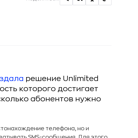
здала
решение Unlimited
имость которого достигает
 сколько абонентов нужно
тонахождение телефона, но и
ватывать SMS-сообщения. Для этого