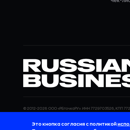
Чек-ли
© 2012-2026 ООО «РБточкаРУ». ИНН 7729703526, КПП 772
ООО «РБточкаРУ» является оператором по обработке п
информация об обработке персональных данных и све
Это кнопка согласия с политикой
испо
требованиях к защите персональных данных отражены
обработки персональных данных.