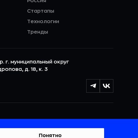
Россия
Стартапы
Технологии
Тренды
ер. г. муниципальный округ
опова, д. 18, к. 3
лы cookie с целью персонализации сервисов и
 веб-сайтом. Если вы не хотите, чтобы ваши
тывались, пожалуйста, ограничьте их использование в
Понятно