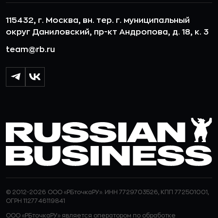
115432, г. Москва, вн. тер. г. муниципальный
округ Даниловский, пр-кт Андропова, д. 18, к. 3
team@rb.ru
© 2012-2026 ООО «РБточкаРУ». ИНН 7729703526, КПП 772501001,
ОГРН 1127746119841
ООО «РБточкаРУ» является оператором по обработке