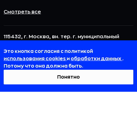
Смотреть все
115432, г. Москва, вн. тер. г. муниципальный
округ Даниловский, пр-кт Андропова, д. 18, к. 3
Это кнопка согласия с политикой
team@rb.ru
использования cookies
и
обработки данных
.
Потому что она должна быть.
Понятно