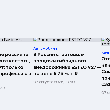
Автомобили
Биз
е россияне
В России стартовали
Отп
 хотят стать,
продажи гибридного
или
т: только
внедорожника ESTEO V27 —
Сам
профессию в
по цене 5,75 млн ₽
пр
07 августа 2026, 10:50
«За
:30
07 а