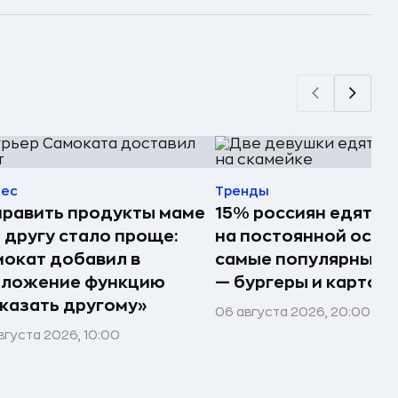
нес
Тренды
равить продукты маме
15% россиян едят ф
 другу стало проще:
на постоянной осно
окат добавил в
самые популярные 
иложение функцию
— бургеры и картош
казать другому»
06 августа 2026, 20:00
вгуста 2026, 10:00