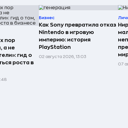
Бизнес
Лич
Как Sony превратила отказ
Нир
Nintendo в игровую
мал
империю: история
неп
х пор
PlayStation
пре
 а не
мир
ели»: гид о
02 августа 2026, 13:03
ться роста в
07 а
1:48