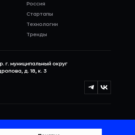
Россия
Стартапы
Технологии
Тренды
ер. г. муниципальный округ
опова, д. 18, к. 3
лы cookie с целью персонализации сервисов и
 веб-сайтом. Если вы не хотите, чтобы ваши
тывались, пожалуйста, ограничьте их использование в