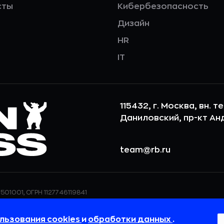
сты
Кибербезопасность
Дизайн
HR
IT
115432, г. Москва, вн. т
Даниловский, пр-кт Андр
team@rb.ru
501001, ОГРН 1127746119841
ерсональных данных,
ООО «РБточкаРУ» использует фай
дения о реализуемых
повышения удобства пользования
льзования cookies
и
обработки данных
.
 в
Политике в отношении
пользовательские данные обраба