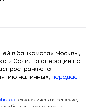
ней в банкоматах Москвы,
ка и Сочи. На операции по
распространяются
нятию наличных,
передает
аботал
технологическое решение,
ту в банкоматах со своего