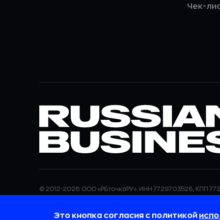
Чек-ли
© 2012-2026 ООО «РБточкаРУ». ИНН 7729703526, КПП 772
ООО «РБточкаРУ» является оператором по обработке п
информация об обработке персональных данных и све
Это кнопка согласия с политикой
испо
требованиях к защите персональных данных отражены