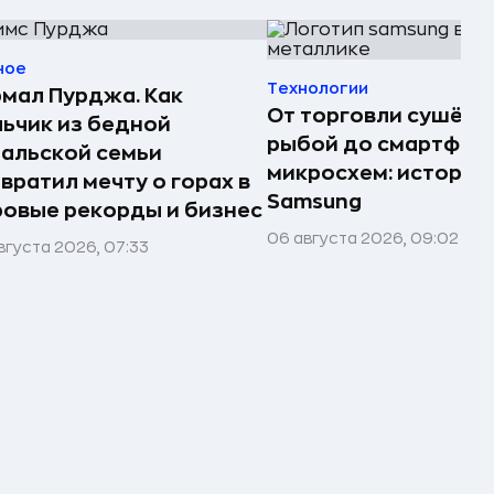
ное
Технологии
мал Пурджа. Как
От торговли сушёно
ьчик из бедной
рыбой до смартфоно
альской семьи
микросхем: история
вратил мечту о горах в
Samsung
овые рекорды и бизнес
06 августа 2026, 09:02
вгуста 2026, 07:33