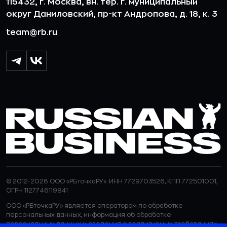
115432, г. Москва, вн. тер. г. муниципальный
округ Даниловский, пр-кт Андропова, д. 18, к. 3
team@rb.ru
© 2012-2026 ООО «РБточкаРУ». ИНН 7729703526, КПП 772501001,
ОГРН 1127746119841
ООО «РБточкаРУ» является оператором по обработке
персональных данных, информация об обработке
персональных данных и сведения о реализуемых требованиях