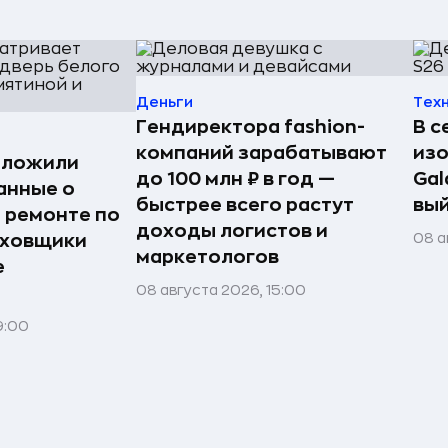
Деньги
Тех
Гендиректора fashion-
В с
компаний зарабатывают
из
дложили
до 100 млн ₽ в год —
Gal
анные о
быстрее всего растут
вый
и ремонте по
доходы логистов и
08 а
аховщики
маркетологов
е
08 августа 2026, 15:00
9:00