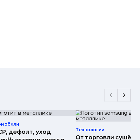
омобили
Технологии
Р, дефолт, уход
От торговли сушёно