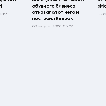
ефиците:
наследник семейного
Ren
i
обувного бизнеса
«Мо
отказался от него и
09:53
07 а
построил Reebok
08 августа 2026, 08:03