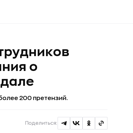
отрудников
ния о
ндале
олее 200 претензий.
Поделиться: