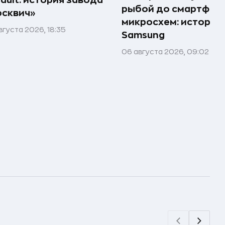
ault: история завода
рыбой до смартфоно
сквич»
микросхем: история
вгуста 2026, 18:35
Samsung
06 августа 2026, 09:02