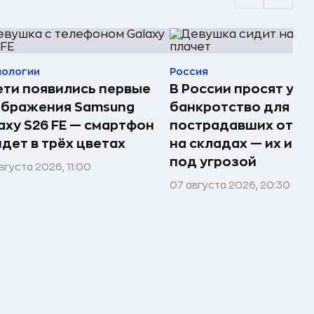
нологии
Россия
ети появились первые
В России просят упр
ображения Samsung
банкротство для
axy S26 FE — смартфон
пострадавших от п
дет в трёх цветах
на складах — их им
под угрозой
вгуста 2026, 11:00
07 августа 2026, 20:30