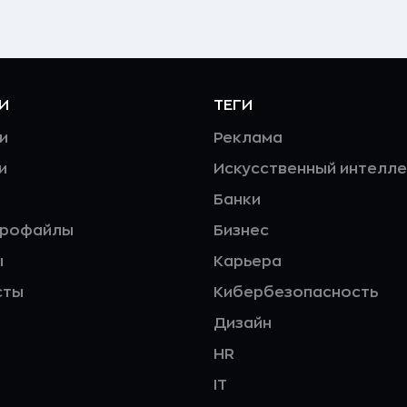
И
ТЕГИ
и
Реклама
и
Искусственный интелле
Банки
профайлы
Бизнес
ы
Карьера
сты
Кибербезопасность
Дизайн
HR
IT