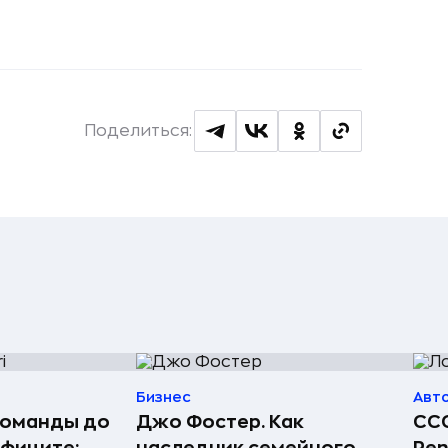
Поделиться:
Бизнес
Авт
команды до
Джо Фостер. Как
ССС