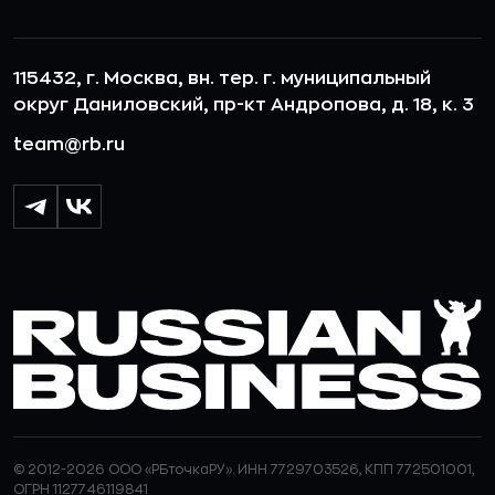
115432, г. Москва, вн. тер. г. муниципальный
округ Даниловский, пр-кт Андропова, д. 18, к. 3
team@rb.ru
© 2012-2026 ООО «РБточкаРУ». ИНН 7729703526, КПП 772501001,
ОГРН 1127746119841