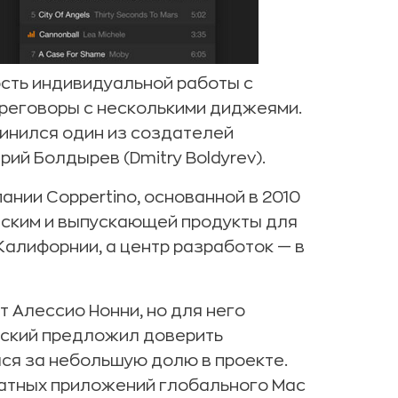
сть индивидуальной работы с
ереговоры с несколькими диджеями.
динился один из создателей
й Болдырев (Dmitry Boldyrev).
нии Coppertino, основанной в 2010
вским и выпускающей продукты для
Калифорнии, а центр разработок — в
 Алессио Нонни, но для него
мский предложил доверить
лся за небольшую долю в проекте.
латных приложений глобального Mac