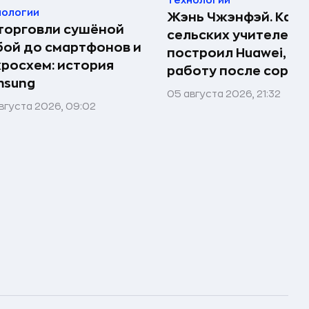
Технологии
нологии
Жэнь Чжэнфэй. Как 
торговли сушёной
сельских учителей
ой до смартфонов и
построил Huawei, по
росхем: история
работу после сорок
msung
05 августа 2026, 21:32
вгуста 2026, 09:02