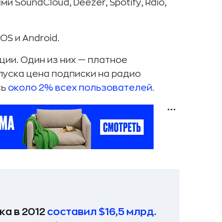
SoundCloud, Deezer, Spotify, Rdio,
OS и Android.
ии. Один из них — платное
пуска цена подписки на радио
сь
около 2% всех пользователей
.
а в 2012
составил $16,5 млрд
.