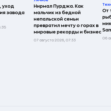
Личное
Тех
, уход
Нирмал Пурджа. Как
От 
рия завода
мальчик из бедной
рыб
непальской семьи
мик
превратил мечту о горах в
8:35
Sa
мировые рекорды и бизнес
06 а
07 августа 2026, 07:33