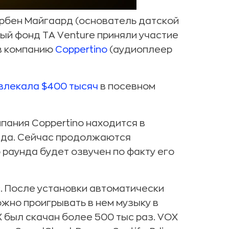
орбен Майгаард (основатель датской
ный фонд TA Venture приняли участие
 в компанию
Coppertino
(аудиоплеер
влекала $400 тысяч
в посевном
пания Coppertino находится в
нда. Сейчас продолжаются
 раунда будет озвучен по факту его
. После установки автоматически
ожно проигрывать в нем музыку в
 был скачан более 500 тыс раз. VOX