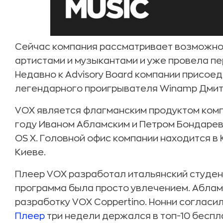
Сейчас компания рассматривает возможно
артистами и музыкантами и уже провела п
Недавно к Advisory Board компании присое
легендарного проигрывателя Winamp Дмитри
VOX является флагманским продуктом компа
году Иваном Абламским и Петром Бондаре
OS X. Головной офис компании находится в 
Киеве.
Плеер VOX разработал итальянский студент
программа была просто увлечением. Абла
разработку VOX Coppertino. Нонни согласи
Плеер
три недели держался в топ-10 бесп