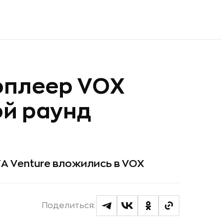
оплеер VOX
ой раунд
TA Venture вложились в VOX
Поделиться: