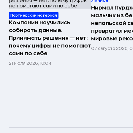
Личное
Нирмал Пурдж
мальчик из б
Партнёрский материал
Компании научились
непальской с
собирать данные.
превратил меч
Принимать решения — нет:
мировые реко
почему цифры не помогают
07 августа 2026, 0
сами по себе
21 июля 2026, 16:04