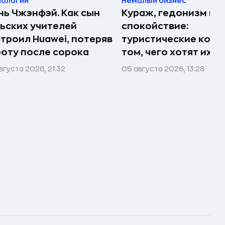
нологии
Немалый бизнес
ь Чжэнфэй. Как сын
Кураж, гедонизм и
ьских учителей
спокойствие:
троил Huawei, потеряв
туристические комп
оту после сорока
том, чего хотят их 
вгуста 2026, 21:32
05 августа 2026, 13:28