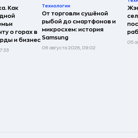
Тех
Технологии
а. Как
Жэн
От торговли сушёной
едной
сел
рыбой до смартфонов и
емьи
пос
микросхем: история
ту о горах в
раб
Samsung
рды и бизнес
05 а
06 августа 2026, 09:02
7:33