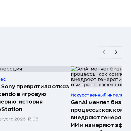
нес
 Sony превратила отказ
tendo в игровую
Искусственный интеллек
ерию: история
GenAI меняет бизнес
yStation
процессы: как комп
внедряют генерати
вгуста 2026, 13:03
ИИ и измеряют эффе