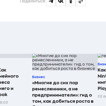
Поделиться:
Биз
Как
Как
мейного
Nin
Бизнес
неса
имп
«Многие до сих пор
него и
Pla
ремесленники, а не
bok
предприниматели»: гид о
02 а
том, как добиться роста в
08:03