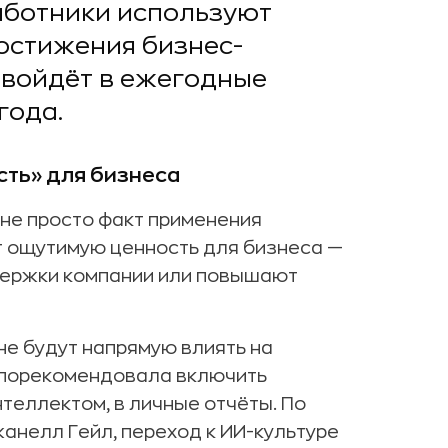
 работники используют
остижения бизнес-
 войдёт в ежегодные
года.
ть» для бизнеса
 не просто факт применения
ют ощутимую ценность для бизнеса —
держки компании или повышают
не будут напрямую влиять на
е порекомендовала включить
теллектом, в личные отчёты. По
анелл Гейл, переход к ИИ-культуре