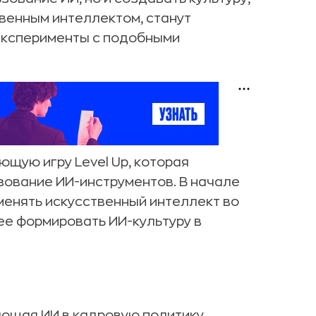
твенным интеллектом, станут
эксперименты с подобными
щую игру Level Up, которая
зование ИИ-инструментов. В начале
енять искусственный интеллект во
ее формировать ИИ-культуру в
яющая ИИ в кадровую политику.