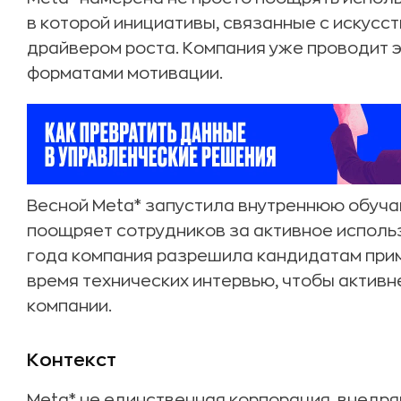
в которой инициативы, связанные с искусс
драйвером роста. Компания уже проводит 
форматами мотивации.
Весной Meta* запустила внутреннюю обучаю
поощряет сотрудников за активное исполь
года компания разрешила кандидатам прим
время технических интервью, чтобы активн
компании.
Контекст
Meta* не единственная корпорация, внедр