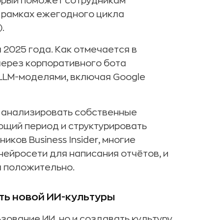
торый поможет сотрудникам
в рамках ежегодного цикла
.
 2025 года. Как отмечается в
через корпоративного бота
 LLM-моделями, включая Google
ы анализировать собственные
ющий период и структурировать
ков Business Insider, многие
ейросети для написания отчётов, и
я положительно.
сть новой ИИ-культуры
ование ИИ, но и создавать культуру,