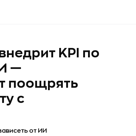
 внедрит KPI по
И —
т поощрять
ту с
 зависеть от ИИ