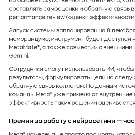
на основе искусственного интеллекта, ко
составлять самооценки и обратную связь 
performance review (оценки эффективности)
Запуск системы запланирован на 8 декабря
меморандуме, инструмент будет доступен 
MetaMate*, а также совместим с внешними
Gemini.
Сотрудники смогут использовать ИИ, чтоб
результаты, формулировать цели на следу
обратную связь коллегам. По данным источни
команды Meta* уже применяют внутренние н
эффективность таких решений оцениваетс
Премии за работу с нейросетями — ча
Meta* намерена не просто поощрять использ