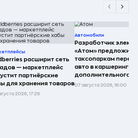
Автомобили
Разработчик электр
«Атом» предложил
кетплейсы
таксопаркам перед
dberries расширит сеть
авто в каршеринг —
адов — маркетплейс
дополнительного д
устит партнёрские
ы для хранения товаров
07 августа 2026, 16:00
вгуста 2026, 17:26