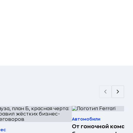
Автомобили
От гоночной команд
нес