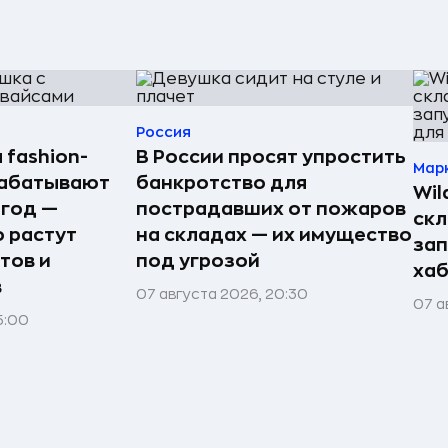
Россия
 fashion-
В России просят упростить
Мар
рабатывают
банкротство для
Wil
 год —
пострадавших от пожаров
скл
о растут
на складах — их имущество
зап
тов и
под угрозой
хаб
в
07 августа 2026, 20:30
07 а
5:00