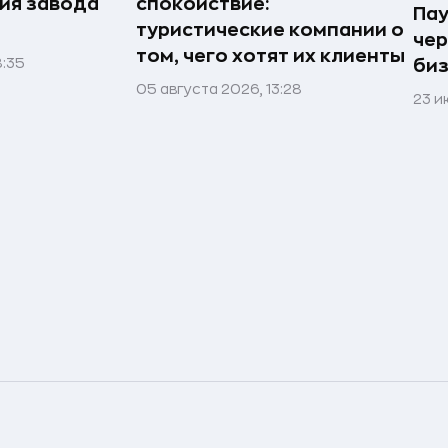
рия завода
спокойствие:
Пау
туристические компании о
чер
том, чего хотят их клиенты
8:35
биз
05 августа 2026, 13:28
23 и