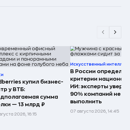
Искусственный интеллек
В России определил
ки
критерии национал
dberries купил бизнес-
ИИ: эксперты увере
тр у ВТБ:
90% компаний не см
едполагаемая сумма
выполнить
лки — 13 млрд ₽
07 августа 2026, 14:45
вгуста 2026, 16:15