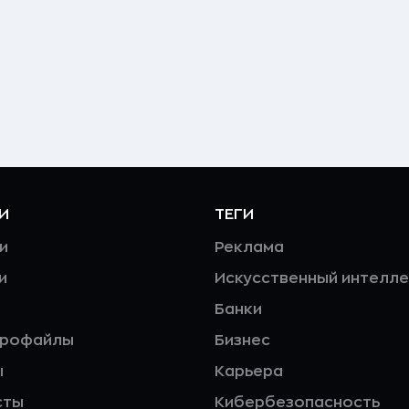
И
ТЕГИ
и
Реклама
и
Искусственный интелле
Банки
профайлы
Бизнес
ы
Карьера
сты
Кибербезопасность