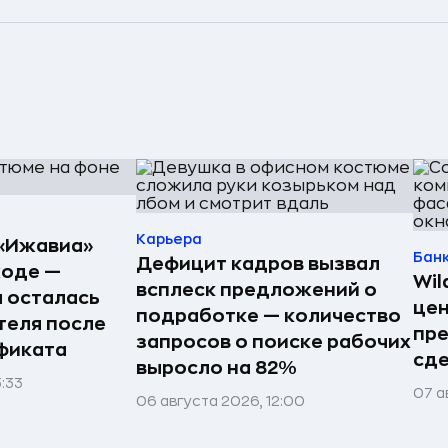
Карьера
«Ижавиа»
Бан
Дефицит кадров вызвал
ходе —
Wil
всплеск предложений о
 осталась
цен
подработке — количество
теля после
пр
запросов о поиске рабочих
фиката
сде
выросло на 82%
3:33
07 а
06 августа 2026, 12:00