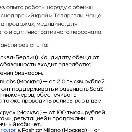
без опыта работы наряду с обеими
снодарский край и Татарстан. Чаще
 в продажах, медицине, для
его и административного персонала.
ансий без опыта:
сква-Берлин). Кандидату обещают
 обязанности входит р
азработка
ения бизнесом.
onLabs (Москва) — от 210 тысяч рублей
тоит поддерживать и развивать SaaS-
ы инженеров, обеспечивать
а также проводить релизы раз в две
 рус» (Москва) — от 100 тысяч рублей
ками, репутацией и продажами на
личный кабинет.
ктолог
в Fashion Milano (Москва) — от