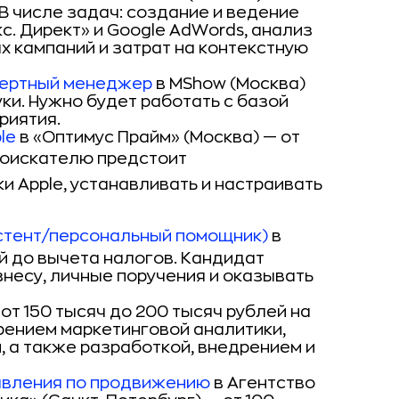
 В числе задач: создание и ведение
с. Директ» и Google AdWords, анализ
 кампаний и затрат на контекстную
цертный менеджер
в MShow (Москва)
уки. Нужно будет работать с базой
риятия.
ple
в «Оптимус Прайм»
(Москва) — от
оискателю предстоит
и Apple, устанавливать и настраивать
истент/персональный помощник)
в
ей до вычета налогов. Кандидат
несу, личные поручения и оказывать
 от 150 тысяч до 200 тысяч рублей на
рением маркетинговой аналитики,
 а также разработкой, внедрением и
равления по продвижению
в Агентство