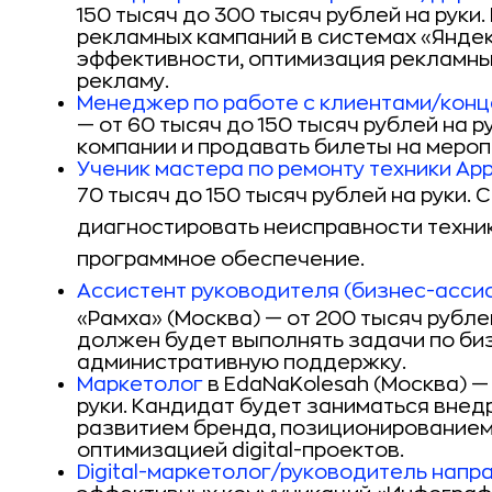
150 тысяч до 300 тысяч рублей на руки.
рекламных кампаний в системах «Яндек
эффективности, оптимизация рекламных
рекламу.
Менеджер по работе с клиентами/кон
— от 60 тысяч до 150 тысяч рублей на р
компании и продавать билеты на мероп
Ученик мастера по ремонту техники Ap
70 тысяч до 150 тысяч рублей на руки.
С
диагностировать неисправности техник
программное обеспечение.
Ассистент руководителя (бизнес-асс
«Рамха» (Москва) — от 200 тысяч рубл
должен будет выполнять задачи по биз
административную поддержку.
Маркетолог
в EdaNaKolesah (Москва) —
руки. Кандидат будет заниматься внед
развитием бренда, позиционированием,
оптимизацией digital-проектов.
Digital-маркетолог/руководитель нап