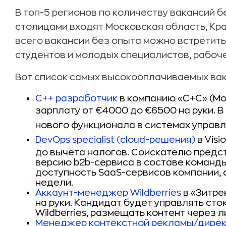
В топ-5 регионов по количеству вакансий 
столицами входят Московская область, Кра
всего вакансии без опыта можно встретить
студентов и молодых специалистов, рабоч
Вот список самых высокооплачиваемых вак
C++ разработчик
в компанию «С+С»
(Мо
зарплату от €4000 до €6500 на руки. В
нового функционала в системах управл
DevOps specialist (cloud-решения)
в Visi
до вычета налогов. Соискателю предс
версию b2b-сервиса в составе команд
доступность SaaS-сервисов компании, 
недели.
Аккаунт-менеджер Wildberries
в «Зитрек
на руки. Кандидат будет управлять сто
Wildberries, размещать контент через 
Менеджер контекстной рекламы/дире