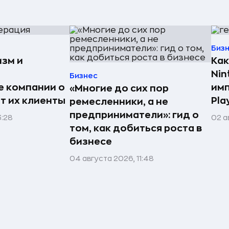
Биз
изм и
Как
Nin
Бизнес
е компании о
имп
«Многие до сих пор
ят их клиенты
Pla
ремесленники, а не
предприниматели»: гид о
3:28
02 а
том, как добиться роста в
бизнесе
04 августа 2026, 11:48