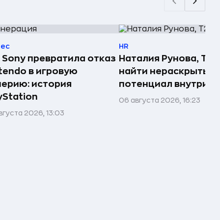
нес
HR
 Sony превратила отказ
Наталия Рунова, Т2: 
tendo в игровую
найти нераскрытый
ерию: история
потенциал внутри 
yStation
06 августа 2026, 16:23
вгуста 2026, 13:03