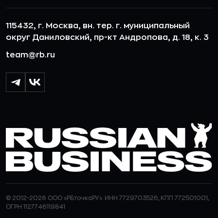
115432, г. Москва, вн. тер. г. муниципальный
округ Даниловский, пр-кт Андропова, д. 18, к. 3
team@rb.ru
© 2012-2026 ООО «РБточкаРУ». ИНН 7729703526, КПП 772501001,
ОГРН 1127746119841