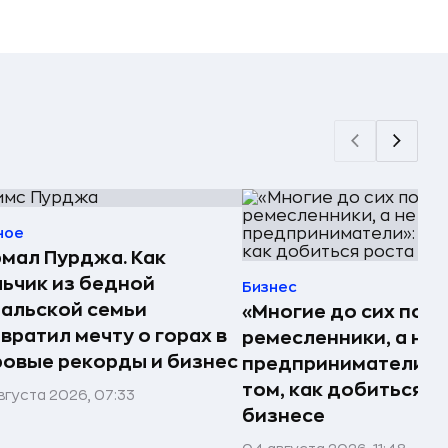
ное
мал Пурджа. Как
ьчик из бедной
Бизнес
альской семьи
«Многие до сих пор
вратил мечту о горах в
ремесленники, а не
овые рекорды и бизнес
предприниматели»: 
том, как добиться р
вгуста 2026, 07:33
бизнесе