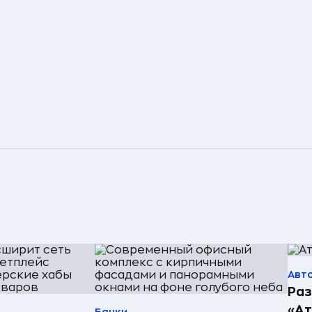
Авт
Раз
«А
Банки