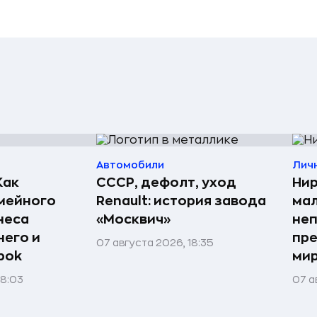
Автомобили
Лич
Как
СССР, дефолт, уход
Нир
мейного
Renault: история завода
мал
неса
«Москвич»
неп
него и
пре
07 августа 2026, 18:35
bok
мир
08:03
07 а