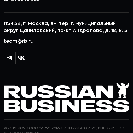
115432, г. Москва, вн. тер. г. муниципальный
округ Даниловский, пр-кт Андропова, д. 18, к. 3
team@rb.ru
© 2012-2026 ООО «РБточкаРУ». ИНН 7729703526, КПП 772501001,