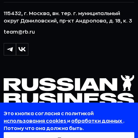
115432, г. Москва, вн. тер. г. муниципальный
округ Даниловский, пр-кт Андропова, д. 18, к. 3
team@rb.ru
Это кнопка согласия с политикой
использования cookies
и
обработки данных
.
© 2012-2026 ООО «РБточкаРУ». ИНН 7729703526, КПП 772501001,
Потому что она должна быть.
ОГРН 1127746119841
ООО «РБточкаРУ» является оператором по обработке