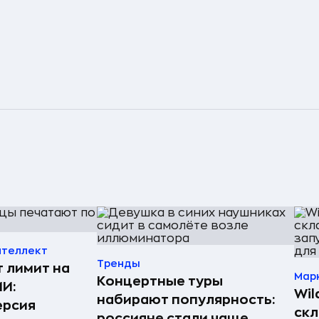
нтеллект
Тренды
т лимит на
Мар
Концертные туры
ИИ:
Wil
набирают популярность:
ерсия
скл
россияне стали чаще