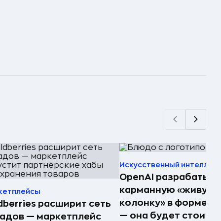
Искусственный интеллек
OpenAI разрабатыв
карманную «живую
кетплейсы
колонку» в форме п
dberries расширит сеть
— она будет стоить 
адов — маркетплейс