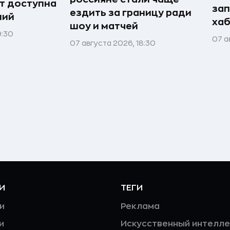
т доступна
зап
ездить за границу ради
ний
хаб
шоу и матчей
9:30
07 а
07 августа 2026, 18:30
И
ТЕГИ
и
Реклама
и
Искусственный интелле