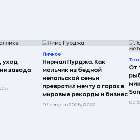
Личное
Тех
, уход
Нирмал Пурджа. Как
От 
рия завода
мальчик из бедной
рыб
непальской семьи
мик
превратил мечту о горах в
8:35
Sa
мировые рекорды и бизнес
06 а
07 августа 2026, 07:33