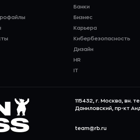
Банки
профайлы
Бизнес
ы
Карьера
сты
Кибербезопасность
Дизайн
HR
IT
115432, г. Москва, вн. т
Даниловский, пр-кт Андр
team@rb.ru