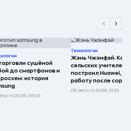
Технологии
нологии
Жэнь Чжэнфэй. Как 
торговли сушёной
сельских учителей
ой до смартфонов и
построил Huawei, по
росхем: история
работу после сорок
msung
05 августа 2026, 21:32
вгуста 2026, 09:02