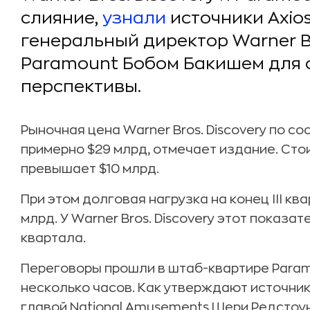
слияние,
узнали
источники Axios
генеральный директор Warner Br
Paramount Бобом Бакишем для 
перспективы.
Рыночная цена Warner Bros. Discovery по с
примерно $29 млрд, отмечает издание. Сто
превышает $10 млрд.
При этом долговая нагрузка на конец III кв
млрд. У Warner Bros. Discovery этот показат
квартала.
Переговоры прошли в штаб-квартире Para
несколько часов. Как утверждают источни
главой National Amusements Шери Редстоун