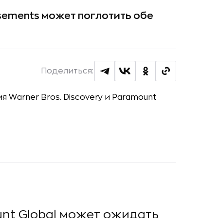
usements может поглотить обе
Поделиться:
ount Global может ожидать