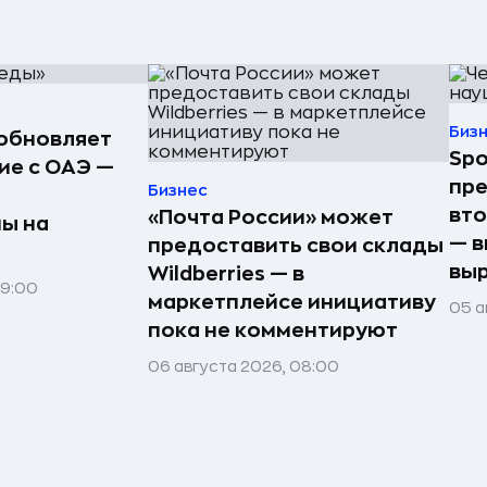
Биз
обновляет
Spo
е с ОАЭ —
пре
Бизнес
вто
«Почта России» может
ы на
— в
предоставить свои склады
выр
Wildberries — в
09:00
маркетплейсе инициативу
05 а
пока не комментируют
06 августа 2026, 08:00