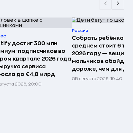
Россия
нес
Собрать ребёнка в 
tify достиг 300 млн
среднем стоит 6 тыс.
миум-подписчиков во
2026 году — вещи д
ром квартале 2026 года
мальчиков обойдут
ыручка сервиса
дороже, чем для де
осла до €4,8 млрд
05 августа 2026, 19:40
вгуста 2026, 20:00