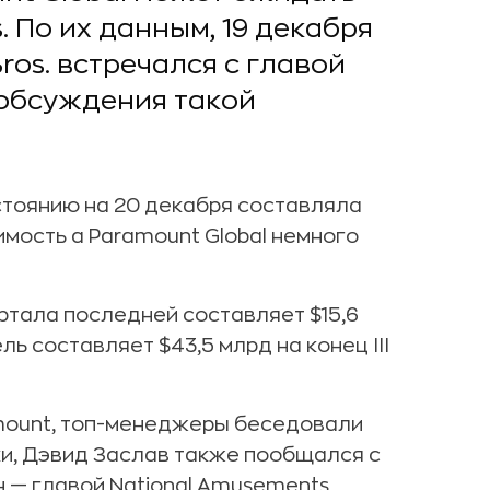
. По их данным, 19 декабря
os. встречался с главой
обсуждения такой
остоянию на 20 декабря составляла
имость а Paramount Global немного
артала последней составляет $15,6
ель составляет $43,5 млрд на конец III
mount, топ-менеджеры беседовали
ки, Дэвид Заслав также пообщался с
 — главой National Amusements,