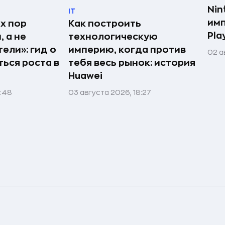
Nin
IT
имп
х пор
Как построить
Pla
 а не
технологическую
ели»: гид о
империю, когда против
02 а
ться роста в
тебя весь рынок: история
Huawei
1:48
03 августа 2026, 18:27