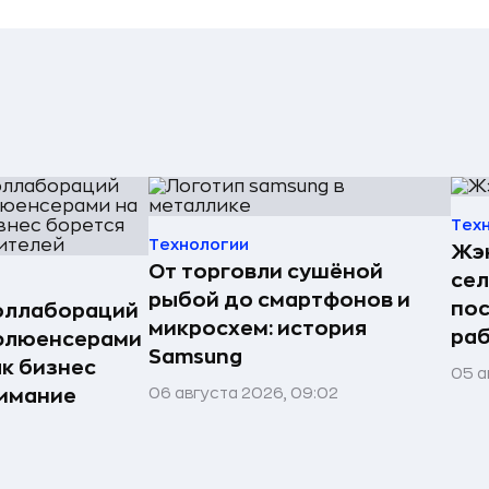
Тех
Технологии
Жэн
От торговли сушёной
сел
рыбой до смартфонов и
пос
оллабораций
микросхем: история
раб
нфлюенсерами
Samsung
ак бизнес
05 а
06 августа 2026, 09:02
нимание