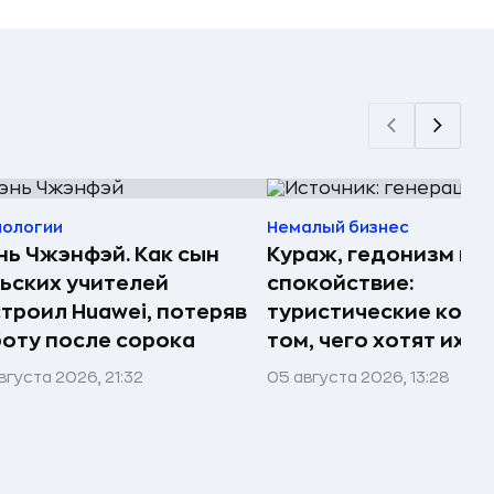
нологии
Немалый бизнес
ь Чжэнфэй. Как сын
Кураж, гедонизм и
ьских учителей
спокойствие:
троил Huawei, потеряв
туристические комп
оту после сорока
том, чего хотят их 
вгуста 2026, 21:32
05 августа 2026, 13:28