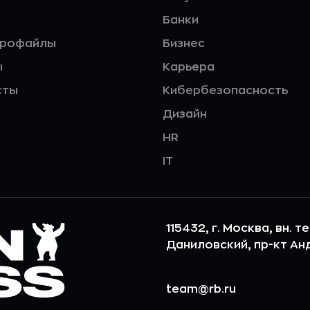
Банки
профайлы
Бизнес
ы
Карьера
сты
Кибербезопасность
Дизайн
HR
IT
115432, г. Москва, вн. т
Даниловский, пр-кт Андр
team@rb.ru