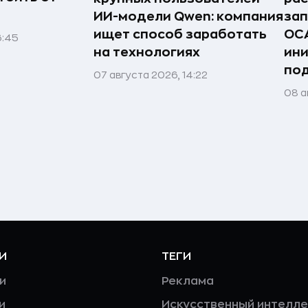
ИИ-модели Qwen: компания
зап
ищет способ заработать
ОС
6:45
на технологиях
ини
по
07 августа 2026, 14:22
08 а
И
ТЕГИ
и
Реклама
и
Искусственный интелле