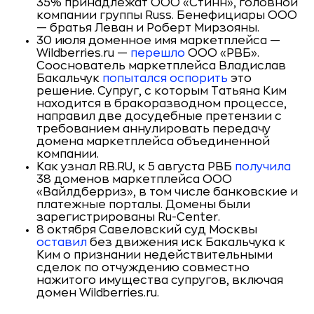
35% принадлежат ООО «Стинн», головной
компании группы Russ. Бенефициары ООО
— братья Леван и Роберт Мирзояны.
30 июля доменное имя маркетплейса —
Wildberries.ru —
перешло
ООО «РВБ».
Сооснователь маркетплейса Владислав
Бакальчук
попытался оспорить
это
решение. Супруг, с которым Татьяна Ким
находится в бракоразводном процессе,
направил две досудебные претензии с
требованием аннулировать передачу
домена маркетплейса объединенной
компании.
Как узнал RB.RU, к 5 августа РВБ
получила
38 доменов маркетплейса ООО
«Вайлдберриз», в том числе банковские и
платежные порталы. Домены были
зарегистрированы Ru-Center.
8 октября Савеловский суд Москвы
оставил
без движения иск Бакальчука к
Ким о признании недействительными
сделок по отчуждению совместно
нажитого имущества супругов, включая
домен Wildberries.ru.