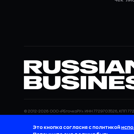
© 2012-2026 ООО «РБточкаРУ». ИНН 7729703526, КПП 772
ООО «РБточкаРУ» является оператором по обработке п
информация об обработке персональных данных и све
Это кнопка согласия с политикой
испо
требованиях к защите персональных данных отражены
обработки персональных данных.