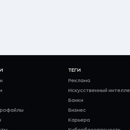
И
ТЕГИ
и
Реклама
и
Искусственный интелле
Банки
профайлы
Бизнес
ы
Карьера
сты
Кибербезопасность