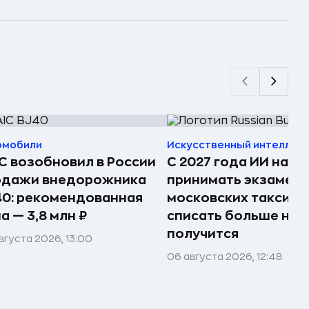
омобили
Искусственный интеллек
C возобновил в России
С 2027 года ИИ начн
одажи внедорожника
принимать экзамены
0: рекомендованная
московских таксист
а — 3,8 млн ₽
списать больше не
получится
вгуста 2026, 13:00
06 августа 2026, 12:48