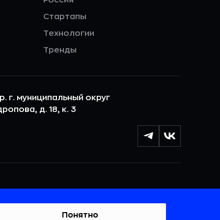
Стартапы
Технологии
Тренды
ер. г. муниципальный округ
опова, д. 18, к. 3
лы cookie с целью персонализации сервисов и
 веб-сайтом. Если вы не хотите, чтобы ваши
тывались, пожалуйста, ограничьте их использование в
Понятно