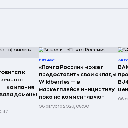
Бизнес
Авт
«Почта России» может
BAI
товится к
предоставить свои склады
пр
твенного
Wildberries — в
BJ4
 — компания
маркетплейсе инициативу
цен
вала домены
пока не комментируют
06 а
06 августа 2026, 08:00
0:47