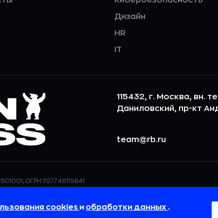
Дизайн
HR
IT
115432, г. Москва, вн. т
Даниловский, пр-кт Андр
team@rb.ru
501001, ОГРН 1127746119841
ерсональных данных,
ООО «РБточкаРУ» использует фай
дения о реализуемых
повышения удобства пользования
льзования cookies
и
обработки данных
.
 в
Политике в отношении
пользовательские данные обраба
своём браузере.