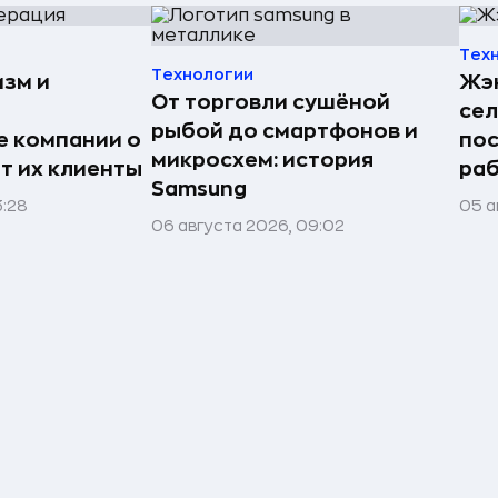
Тех
Технологии
изм и
Жэн
От торговли сушёной
сел
рыбой до смартфонов и
е компании о
пос
микросхем: история
ят их клиенты
раб
Samsung
3:28
05 а
06 августа 2026, 09:02