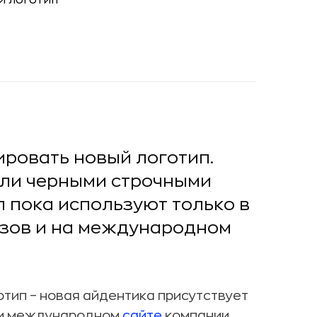
стировать новый логотип.
али черными строчными
п пока используют только в
азов и на международном
отип – новая айдентика присутствует
) и международном
сайте
компании.