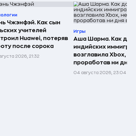
нологии
ь Чжэнфэй. Как сын
ьских учителей
Игры
троил Huawei, потеряв
Аша Шарма. Как доч
оту после сорока
индийских иммигра
возглавила Xbox, не
вгуста 2026, 21:32
проработав ни дня в
04 августа 2026, 23:04