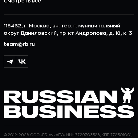
Смотреть все
115432, г. Москва, вн. тер. г. муниципальный
округ Даниловский, пр-кт Андропова, д. 18, к. 3
team@rb.ru
© 2012-2026 ООО «РБточкаРУ». ИНН 7729703526, КПП 772501001,