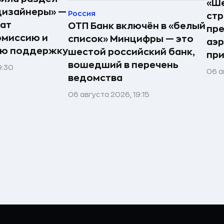
«Ше
дизайнеры» —
Россия
стр
ат
ОТП Банк включён в «белый
пре
омиссию и
список» Минцифры — это
аэ
ую поддержку
шестой российский банк,
при
вошедший в перечень
9:30
06 а
ведомства
06 августа 2026, 19:15