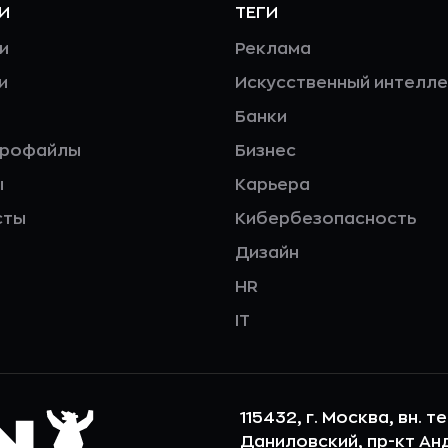
И
ТЕГИ
и
Реклама
и
Искусственный интелле
Банки
профайлы
Бизнес
ы
Карьера
сты
Кибербезопасность
Дизайн
HR
IT
115432, г. Москва, вн. т
Даниловский, пр-кт Андр