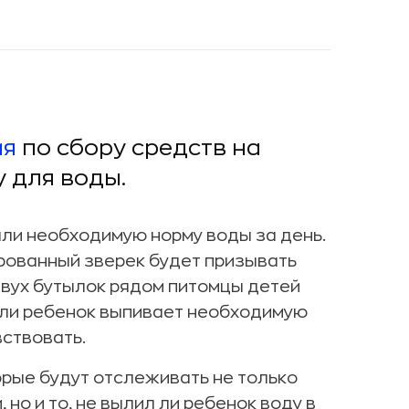
ия
по сбору средств на
 для воды.
вали необходимую норму воды за день.
ированный зверек будет призывать
 двух бутылок рядом питомцы детей
Если ребенок выпивает необходимую
вствовать.
орые будут отслеживать не только
но и то, не вылил ли ребенок воду в