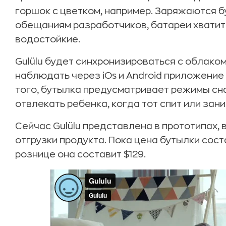
горшок с цветком, например. Заряжаются б
обещаниям разработчиков, батареи хватит 
водостойкие.
Gulülu будет синхронизироваться с облаком
наблюдать через iOs и Android приложение з
того, бутылка предусматривает режимы сна
отвлекать ребенка, когда тот спит или зан
Сейчас Gulülu представлена в прототипах,
отгрузки продукта. Пока цена бутылки сост
рознице она составит $129.