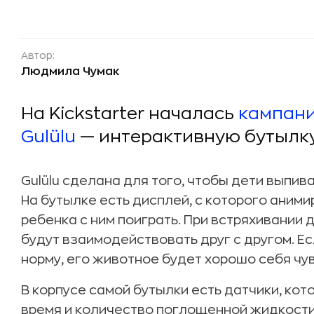
Автор:
Людмила Чумак
На Kickstarter началась
кампан
Gulülu
— интерактивную бутылку
Gulülu сделана для того, чтобы дети выпи
На бутылке есть дисплей, с которого аним
ребенка с ним поиграть. При встряхивании
будут взаимодействовать друг с другом. 
норму, его животное будет хорошо себя чу
В корпусе самой бутылки есть датчики, кот
время и количество поглощенной жидкости, 