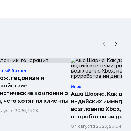
алый бизнес
аж, гедонизм и
койствие:
Игры
истические компании о
Аша Шарма. Как доч
, чего хотят их клиенты
индийских иммигра
возглавила Xbox, не
вгуста 2026, 13:28
проработав ни дня в
04 августа 2026, 23:04