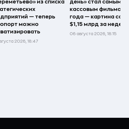
реметьево» из списка
день» стал самым
атегических
кассовым фильмом 
дприятий — теперь
года — картина соб
ропорт можно
$1,15 млрд за недел
ватизировать
06 августа 2026, 18:15
вгуста 2026, 18:47