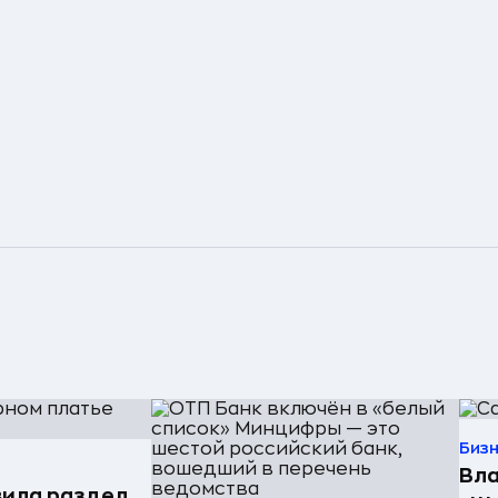
Биз
Вла
ила раздел