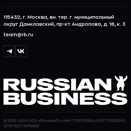
115432, г. Москва, вн. тер. г. муниципальный
округ Даниловский, пр-кт Андропова, д. 18, к. 3
team@rb.ru
© 2012-2026 ООО «РБточкаРУ». ИНН 7729703526, КПП 772501001,
ОГРН 1127746119841