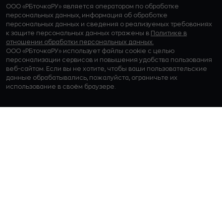
ООО «РБточкаРУ» является оператором по обработке
персональных данных, информация об обработке
персональных данных и сведения о реализуемых требованиях
к защите персональных данных отражены в
Политике в
отношении обработки персональных данных.
ООО «РБточкаРУ» использует файлы cookie с целью
персонализации сервисов и повышения удобства пользования
веб-сайтом. Если вы не хотите, чтобы ваши пользовательские
данные обрабатывались, пожалуйста, ограничьте их
использование в своём браузере.