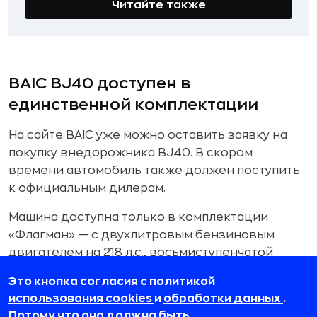
Читайте также
BAIC BJ40 доступен в
единственной комплектации
На сайте BAIC уже можно оставить заявку на
покупку внедорожника BJ40. В скором
времени автомобиль также должен поступить
к официальным дилерам.
Машина доступна только в комплектации
«Флагман» — с двухлитровым бензиновым
двигателем на 218 л.с., восьмиступенчатой
автоматической коробкой передач и
Это кнопка согласия с политикой
подключаемым полным приводом.
использования cookies
и
обработки данных
.
Поставляется машина в шести цветах: белом,
Потому что она должна быть.