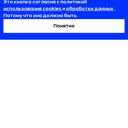
Это кнопка согласия с политикой
team@rb.ru
использования cookies
и
обработки данных
.
Потому что она должна быть.
Понятно
© 2012-2026 ООО «РБточкаРУ». ИНН 7729703526, КПП 772501001,
ОГРН 1127746119841
ООО «РБточкаРУ» является оператором по обработке
персональных данных, информация об обработке
персональных данных и сведения о реализуемых требованиях
к защите персональных данных отражены в
Политике в
отношении обработки персональных данных.