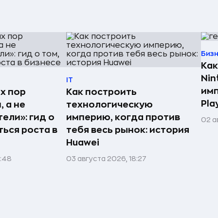
Биз
Как
Nin
IT
имп
х пор
Как построить
Pla
 а не
технологическую
ели»: гид о
империю, когда против
02 а
ться роста в
тебя весь рынок: история
Huawei
1:48
03 августа 2026, 18:27