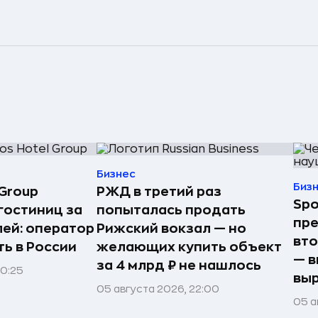
Бизнес
Биз
Group
РЖД в третий раз
Spo
гостиниц за
попыталась продать
пре
лей: оператор
Рижский вокзал — но
вто
ь в России
желающих купить объект
— в
за 4 млрд ₽ не нашлось
00:25
выр
05 августа 2026, 22:00
05 а