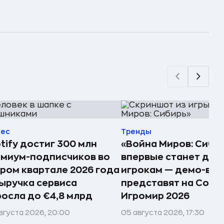
нес
Тренды
tify достиг 300 млн
«Война Миров: Сиби
миум-подписчиков во
впервые станет дос
ром квартале 2026 года
игрокам — демо-ве
ыручка сервиса
представят на Comi
осла до €4,8 млрд
Игромир 2026
вгуста 2026, 20:00
05 августа 2026, 17:30