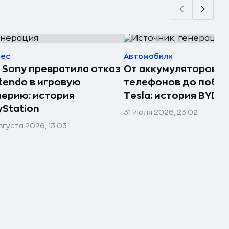
нес
Автомобили
 Sony превратила отказ
От аккумуляторов д
tendo в игровую
телефонов до побе
ерию: история
Tesla: история BYD
yStation
31 июля 2026, 23:02
вгуста 2026, 13:03