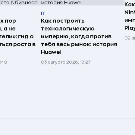
Как
Nin
IT
имп
х пор
Как построить
Pla
 а не
технологическую
ели»: гид о
империю, когда против
02 а
ться роста в
тебя весь рынок: история
Huawei
1:48
03 августа 2026, 18:27