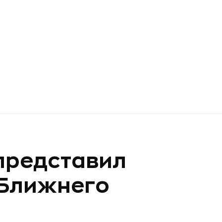
представил
 Ближнего