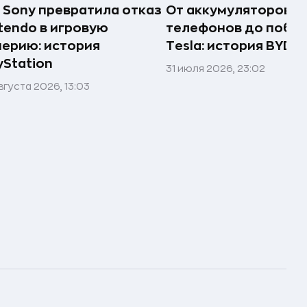
 Sony превратила отказ
От аккумуляторов д
tendo в игровую
телефонов до побе
ерию: история
Tesla: история BYD
yStation
31 июля 2026, 23:02
вгуста 2026, 13:03