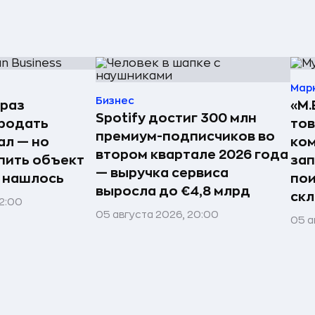
Мар
Бизнес
 раз
«М.
Spotify достиг 300 млн
родать
тов
премиум-подписчиков во
ал — но
ком
втором квартале 2026 года
пить объект
зап
— выручка сервиса
е нашлось
пои
выросла до €4,8 млрд
ск
22:00
05 августа 2026, 20:00
05 а