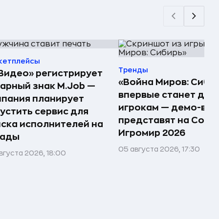
кетплейсы
Тренды
Видео» регистрирует
«Война Миров: Сиби
арный знак M.Job —
впервые станет дос
пания планирует
игрокам — демо-ве
устить сервис для
представят на Comi
ска исполнителей на
Игромир 2026
лады
05 августа 2026, 17:30
вгуста 2026, 18:00