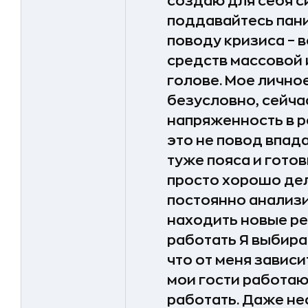
создаю для себя 
поддавайтесь пан
поводу кризиса – 
средств массовой 
голове. Мое личное
безусловно, сейча
напряженность в р
это не повод впада
туже пояса и готов
просто хорошо дел
постоянно анализ
находить новые р
работать
Я выбира
что от меня зависи
мои гости работа
работать. Даже нес