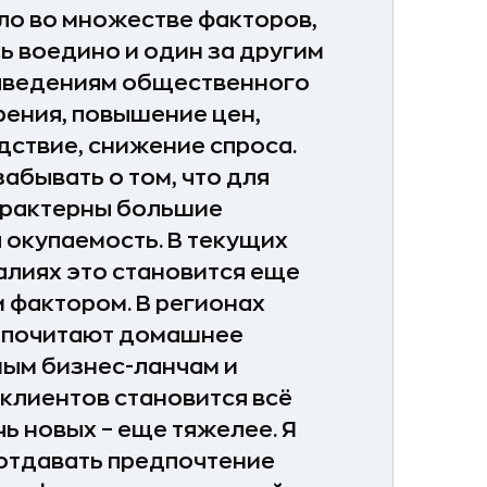
ло во множестве факторов,
 воедино и один за другим
заведениям общественного
урения, повышение цен,
едствие, снижение спроса.
абывать о том, что для
арактерны большие
 окупаемость. В текущих
лиях это становится еще
 фактором. В регионах
дпочитают домашнее
ным бизнес-ланчам и
клиентов становится всё
чь новых – еще тяжелее. Я
отдавать предпочтение