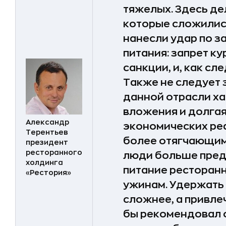
тяжелых. Здесь де
которые сложились
нанесли удар по 
питания: запрет к
санкции, и, как сл
Также не следует з
данной отрасли х
вложения и долгая
Александр
экономических реа
Терентьев
более отягчающим
президент
ресторанного
люди больше пре
холдинга
питание ресторан
«Рестория»
ужинам. Удержать 
сложнее, а привле
бы рекомендовал 