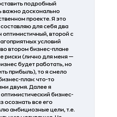
оставить подробный
ь важно досконально
ственном проекте. Я это
 составляю для себя два
н оптимистичный, второй с
лагоприятных условий
и во втором бизнес-плане
 риски (лично для меня —
бизнес будет работать, но
ить прибыль), то я смело
бизнес-план: что-то
ми двумя. Далее я
 оптимистический бизнес-
з осознать все его
влю амбициозные цели, т.е.