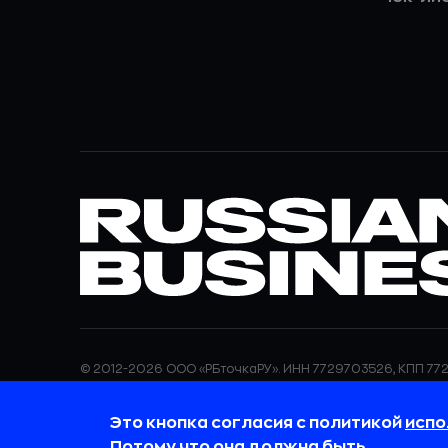
© 2012-2026 ООО «РБточкаРУ». ИНН 7729703526, КПП 772
ООО «РБточкаРУ» является оператором по обработке п
информация об обработке персональных данных и све
Это кнопка согласия с политикой
испо
требованиях к защите персональных данных отражены
обработки персональных данных.
Потому что она должна быть.