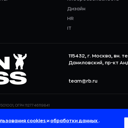
Дизайн
HR
IT
115432, г. Москва, вн. т
Даниловский, пр-кт Андр
team@rb.ru
501001, ОГРН 1127746119841
ерсональных данных,
ООО «РБточкаРУ» использует фай
дения о реализуемых
повышения удобства пользования
льзования cookies
и
обработки данных
.
 в
Политике в отношении
пользовательские данные обраба
своём браузере.