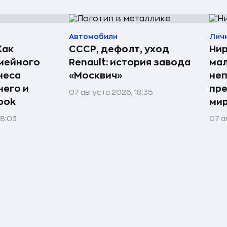
Автомобили
Лич
Как
СССР, дефолт, уход
Нир
мейного
Renault: история завода
мал
неса
«Москвич»
неп
него и
пре
07 августа 2026, 18:35
bok
мир
08:03
07 а