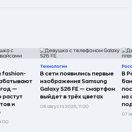
Технологии
Рос
 fashion-
В сети появились первые
В Р
рабатывают
изображения Samsung
бан
 год —
Galaxy S26 FE — смартфон
по
о растут
выйдет в трёх цветах
на 
тов и
под
08 августа 2026, 11:00
в
07 а
5:00