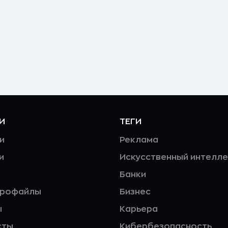
И
ТЕГИ
и
Реклама
и
Искусственный интелле
Банки
профайлы
Бизнес
ы
Карьера
сты
Кибербезопасность