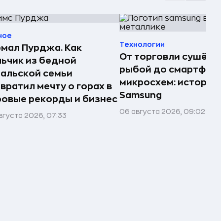
ное
Технологии
мал Пурджа. Как
От торговли сушёно
ьчик из бедной
рыбой до смартфоно
альской семьи
микросхем: история
вратил мечту о горах в
Samsung
овые рекорды и бизнес
06 августа 2026, 09:02
вгуста 2026, 07:33