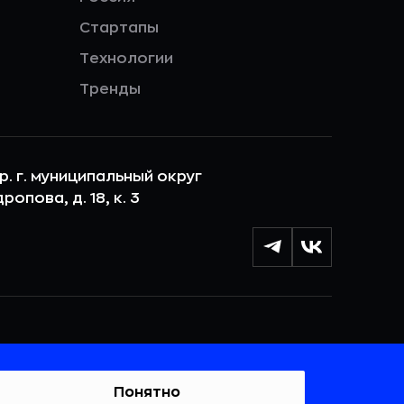
Стартапы
Технологии
Тренды
ер. г. муниципальный округ
опова, д. 18, к. 3
лы cookie с целью персонализации сервисов и
 веб-сайтом. Если вы не хотите, чтобы ваши
тывались, пожалуйста, ограничьте их использование в
Понятно