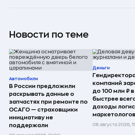
Новости по теме
Деньги
Гендиректора
Автомобили
компаний за
В России предложили
до 100 млн ₽ в
раскрывать данные о
быстрее всег
запчастях при ремонте по
доходы логис
ОСАГО — страховщики
маркетолого
инициативу не
08 августа 2026, 1
поддержали