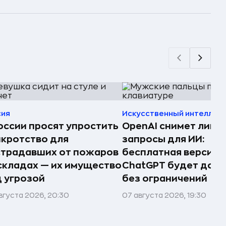
сия
Искусственный интеллек
оссии просят упростить
OpenAI снимет лими
кротство для
запросы для ИИ:
страдавших от пожаров
бесплатная версия
складах — их имущество
ChatGPT будет дост
 угрозой
без ограничений
вгуста 2026, 20:30
07 августа 2026, 19:30