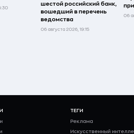
шестой российский банк,
при
6:30
вошедший в перечень
06 а
ведомства
06 августа 2026, 19:15
И
ТЕГИ
и
Реклама
и
Искусственный интелле