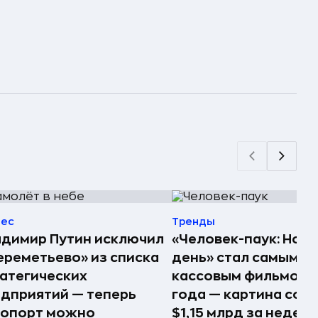
нес
Тренды
димир Путин исключил
«Человек-паук: Нов
реметьево» из списка
день» стал самым
атегических
кассовым фильмом 
дприятий — теперь
года — картина соб
ропорт можно
$1,15 млрд за недел