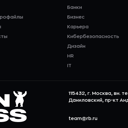
Банки
профайлы
Бизнес
ы
Карьера
сты
Кибербезопасность
Дизайн
HR
IT
115432, г. Москва, вн. т
Даниловский, пр-кт Андр
team@rb.ru