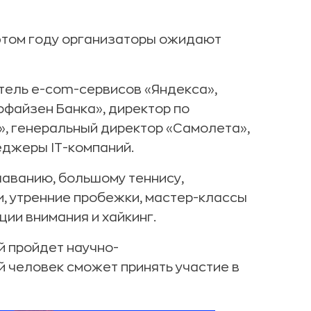
В этом году организаторы ожидают
тель e-com-сервисов «Яндекса»,
ффайзен Банка», директор по
, генеральный директор «Самолета»,
еджеры IТ-компаний.
лаванию, большому теннису,
и, утренние пробежки, мастер-классы
ции внимания и хайкинг.
й пройдет научно-
й человек сможет принять участие в