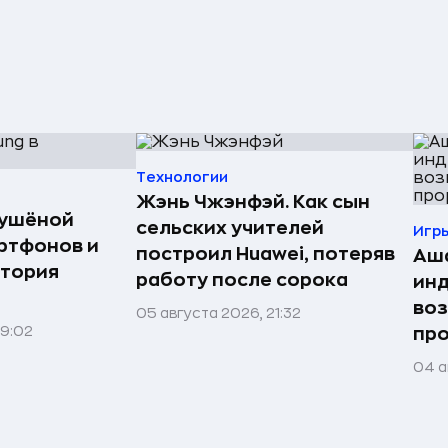
Технологии
Жэнь Чжэнфэй. Как сын
сушёной
сельских учителей
Игр
ртфонов и
построил Huawei, потеряв
Аша
стория
работу после сорока
инд
воз
05 августа 2026, 21:32
09:02
про
04 а