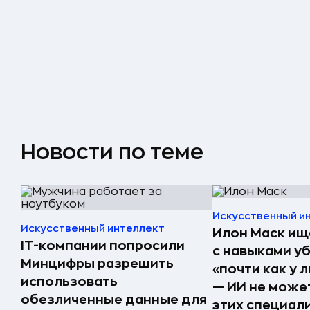
Новости по теме
Искусственный и
Искусственный интеллект
Илон Маск ищ
IT-компании попросили
с навыками у
Минцифры разрешить
«почти как у 
использовать
— ИИ не може
обезличенные данные для
этих специал