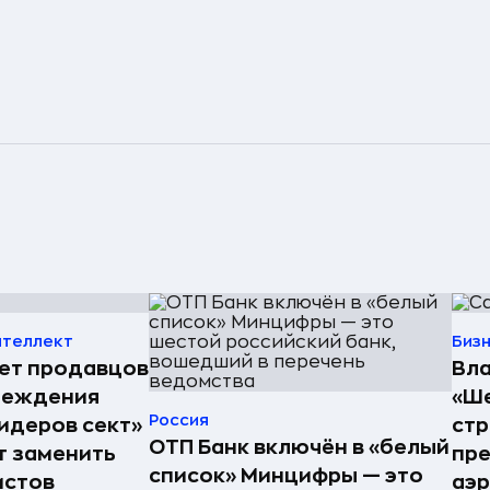
нтеллект
Биз
ет продавцов
Вла
беждения
«Ше
Россия
лидеров сект»
стр
ОТП Банк включён в «белый
т заменить
пре
список» Минцифры — это
истов
аэ