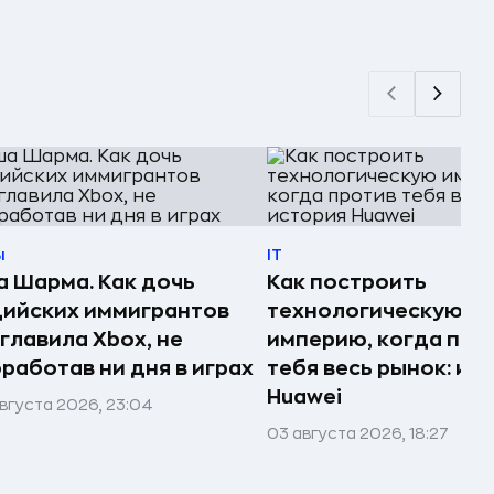
ы
IT
 Шарма. Как дочь
Как построить
ийских иммигрантов
технологическую
главила Xbox, не
империю, когда про
работав ни дня в играх
тебя весь рынок: ис
Huawei
вгуста 2026, 23:04
03 августа 2026, 18:27