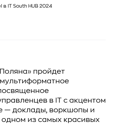
 Поляна» пройдет
 мультиформатное
 посвященное
правленцев в IT с акцентом
мме — доклады, воркшопы и
 одном из самых красивых