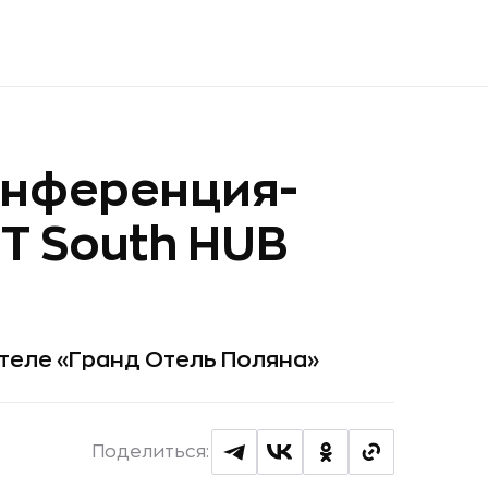
онференция-
IT South HUB
отеле «Гранд Отель Поляна»
Поделиться: