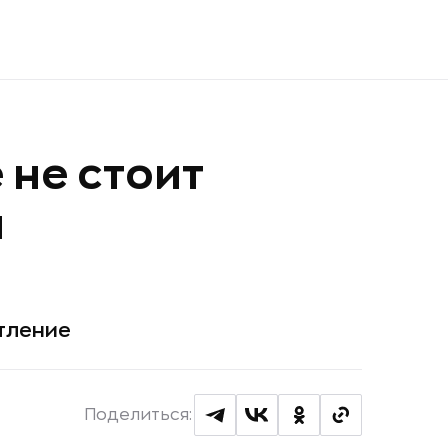
 не стоит
я
тление
Поделиться: