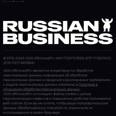
© 2012-2026 ООО «РБточкаРУ». ИНН 7729703526, КПП 772501001,
ОГРН 1127746119841
ООО «РБточкаРУ» является оператором по обработке
персональных данных, информация об обработке
персональных данных и сведения о реализуемых требованиях
к защите персональных данных отражены в
Политике в
отношении обработки персональных данных.
ООО «РБточкаРУ» использует файлы cookie с целью
персонализации сервисов и повышения удобства пользования
веб-сайтом. Если вы не хотите, чтобы ваши пользовательские
данные обрабатывались, пожалуйста, ограничьте их
использование в своём браузере.