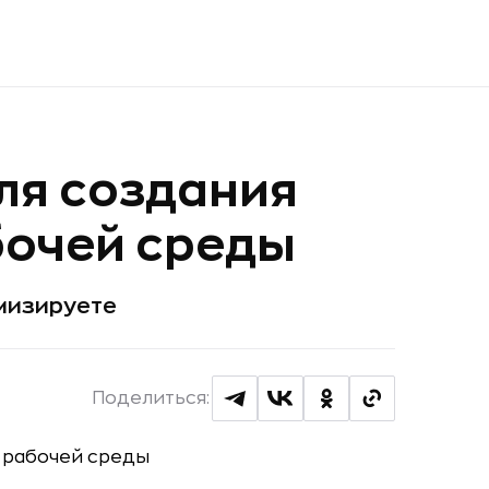
для создания
бочей среды
имизируете
Поделиться: