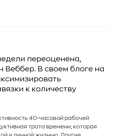
недели переоценена,
 Веббер. В своем блоге на
аксимизировать
ивязки к количеству
тивность 40-часовой рабочей
дуктивная трата времени, которая
й и личной жизнью. Другие